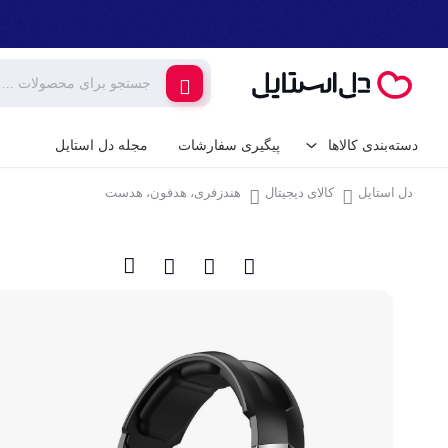
دسته‌بندی کالاها
پیگیری سفارشات
مجله دل استایل
دل استایل
کالای دیجیتال
هندزفری، هدفون، هدست
کالای دیجیتال
لوازم جانبی گوشی م
گیمینگ
شارژر و کابل گوشی
شارژر فندکی
لوازم خانگی برقی
پایه نگهدارنده گوشی 
خانه و آشپزخانه
کامپیوتر و تجهیزات 
ابزار آلات و تجهیزات
کیبورد (صفحه کلید)