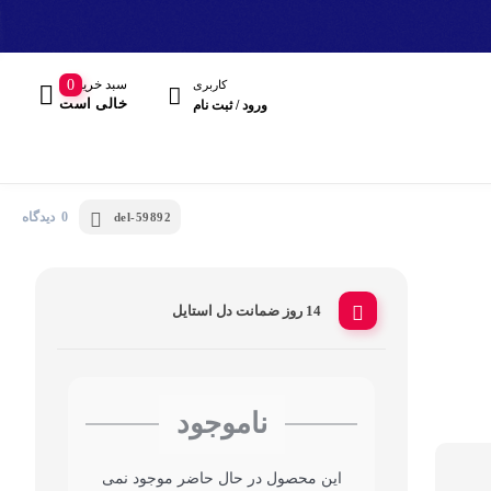
سبد خرید
0
کاربری
خالی است
ورود / ثبت نام
0 دیدگاه
del-59892
14 روز ضمانت دل استایل
مند
هدفون، هدست
ناموجود
این محصول در حال حاضر موجود نمی