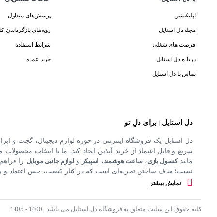
اپلیکیشن
پرسش‌های متداول
مجله دل استایل
رویه‌های بازگرداندن کال
فرصت های شغلی
شرایط استفاده
درباره دل استایل
خرید عمده
تماس با دل استایل
دل استایل | برای دلِ تو
دل استایل یک فروشگاه اینترنتی در حوزه لوازم دیجیتال، گجت و ابزا
سریع و قابل اعتماد از خرید آنلاین ایجاد کند. ما با انتخاب محصولات مت
مانند
کنسول بازی
،
ساعت هوشمند
،
اسپیکر
و
لوازم جانبی موبایل
را فراهم 
نیست؛ هدف ساختن تجربه‌ای است که در کنار کیفیت، حس اعتماد و راحت
کند.
نمایش بیشتر
کلیه حقوق این سایت متعلق به فروشگاه دل استایل می باشد . 1400 - 1405