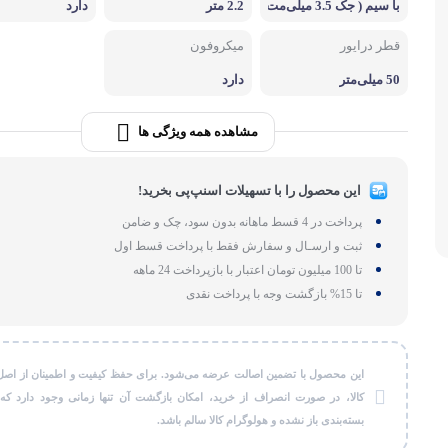
با سیم ( جک 3.5 میلی‌مت
2.2 متر
دارد
لوازم بر
ری )
قطر درایور
میکروفون
طات
گجت و ابزا
50 میلی‌متر
دارد
مشاهده همه ویژگی ها
این محصول را با تسهیلات اسنپ‌پی بخرید!
پرداخت در 4 قسط ماهانه بدون سود، چک و ضامن
ثبت و ارسـال و سفارش فقط با پرداخت قسط اول
تا 100 میلیون تومان اعتبار با بازپرداخت 24 ماهه
تا 15% بازگشت وجه با پرداخت نقدی
این محصول با تضمین اصالت عرضه می‌شود. برای حفظ کیفیت و اطمینان از اصل
کالا، در صورت انصراف از خرید، امکان بازگشت آن تنها زمانی وجود دارد که
بسته‌بندی باز نشده و هولوگرام کالا سالم باشد.