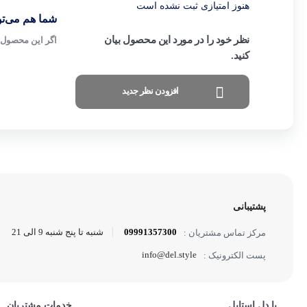
هنوز امتیازی ثبت نشده است
شما هم می‌توا
نظر خود را در مورد این محصول بیان
اگر این محصول ر
کنید.
افزودن نظر جدید
پشتیبانی
09991357300
شنبه تا پنج شنبه 9 الی 21
مرکز تماس مشتریان :
info@del.style
پست الکترونیک :
با دل استایل
خدمات مشتریان