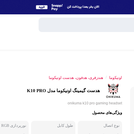
وبایل
اسپیکر
/
اونیکوما
هندزفری، هدفون، هدست اونیکوما
میکروفون
هدست گیمینگ اونیکوما مدل K10 PRO
ساعت هوش
و تبلت
onikuma k10 pro gaming headset
هندزفری، 
ویژگی‌های محصول
جانبی
پاوربانک
نوع اتصال
طول کابل
نورپردازی RGB