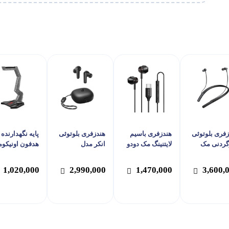
زفری بلوتوثی
هندزفری باسیم
هندزفری بلوتوثی
پایه نگهدارنده
گردنی مک
لایتنینگ مک دودو
انکر مدل
هدفون اونیکوم
و مدل
مدل Mcdodo HP-
SoundCore R50i
مدل ST-3
407
Mcdodo HP-
1,020,000
2,990,000
1,470,000
3,600,