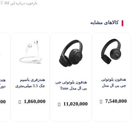
بازخورد درباره این کالا
کالاهای مشابه
هدفون بلوتوثی
هندزفری باسیم
هند
هدفون بلوتوثی جی
جی بی ال مدل
جک 3.5 میلی‌متری
دور
بی ال مدل Tune
Tune 520BT
مک دودو مدل
دود
730BT
Mcdodo HP-
021
7,540,000
1,860,000
000
11,020,000
6081