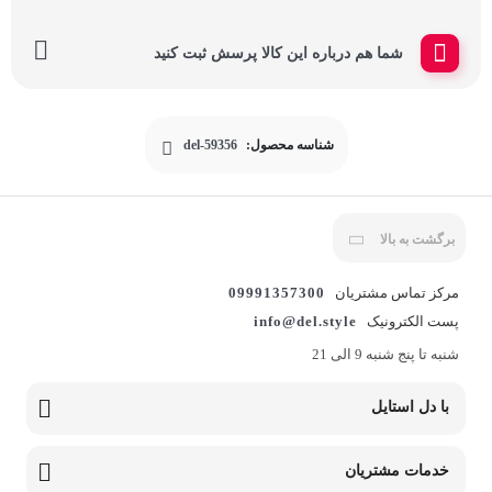
شما هم درباره این کالا پرسش ثبت کنید
شناسه محصول:
del-59356
برگشت به بالا
مرکز تماس مشتریان
09991357300
پست الکترونیک
info@del.style
شنبه تا پنج شنبه 9 الی 21
با دل استایل
خدمات مشتریان