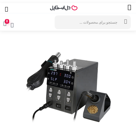
جستجوی
محصولات
0