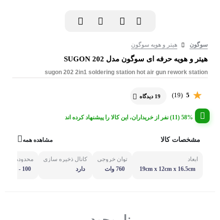
سوگون
هیتر و هویه سوگون
هیتر و هویه حرفه ای سوگون مدل SUGON 202
sugon 202 2in1 soldering station hot air gun rework station
(19)
5
19 دیدگاه
58% (11) نفر از خریداران، این کالا را پیشنهاد کرده اند
مشخصات کالا
مشاهده همه
ابعاد
توان خروجی
کانال ذخیره سازی
محدوده دما هی
19cm x 12cm x 16.5cm
760 وات
دارد
100 - 500 درجه سانتیگراد