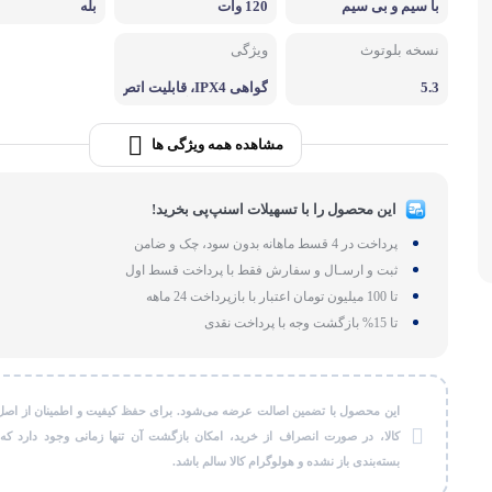
با سیم و بی‌ سیم
120 وات
بله
لوازم بر
نسخه بلوتوث
ویژگی
طات
گجت و ابزا
5.3
گواهی IPX4، قابلیت اتص
ال به چند دستگاه
مشاهده همه ویژگی ها
این محصول را با تسهیلات اسنپ‌پی بخرید!
پرداخت در 4 قسط ماهانه بدون سود، چک و ضامن
ثبت و ارسـال و سفارش فقط با پرداخت قسط اول
تا 100 میلیون تومان اعتبار با بازپرداخت 24 ماهه
تا 15% بازگشت وجه با پرداخت نقدی
این محصول با تضمین اصالت عرضه می‌شود. برای حفظ کیفیت و اطمینان از اصل
کالا، در صورت انصراف از خرید، امکان بازگشت آن تنها زمانی وجود دارد که
بسته‌بندی باز نشده و هولوگرام کالا سالم باشد.