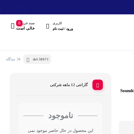
سبد خرید
0
کاربری
خالی است
ورود / ثبت نام
34 دیدگاه
del-58673
گارانتی 12 ماهه شرکتی
مند
هدفون، هدست
ناموجود
این محصول در حال حاضر موجود نمی