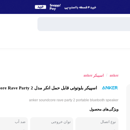
وبایل
اسپیکر
/
anker
اسپیکر anker
میکروفون
اسپیکر بلوتوثی قابل حمل انکر مدل Soundcore Rave Party 2
ساعت هوش
و تبلت
anker soundcore rave party 2 portable bluetooth speaker
هندزفری، 
ویژگی‌های محصول
جانبی
پاوربانک
نوع اتصال
توان خروجی
ضد آب