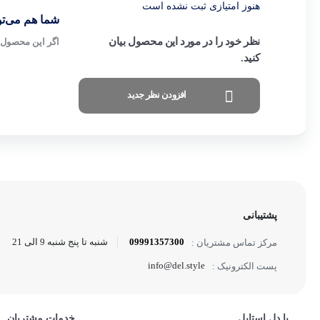
هنوز امتیازی ثبت نشده است
شما هم می‌توا
نظر خود را در مورد این محصول بیان
اگر این محصول ر
کنید.
افزودن نظر جدید
پشتیبانی
09991357300
شنبه تا پنج شنبه 9 الی 21
مرکز تماس مشتریان :
info@del.style
پست الکترونیک :
با دل استایل
خدمات مشتریان