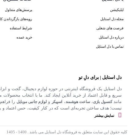
اپلیکیشن
پرسش‌های متداول
مجله دل استایل
رویه‌های بازگرداندن کال
فرصت های شغلی
شرایط استفاده
درباره دل استایل
خرید عمده
تماس با دل استایل
دل استایل | برای دلِ تو
دل استایل یک فروشگاه اینترنتی در حوزه لوازم دیجیتال، گجت و ابزا
سریع و قابل اعتماد از خرید آنلاین ایجاد کند. ما با انتخاب محصولات مت
مانند
کنسول بازی
،
ساعت هوشمند
،
اسپیکر
و
لوازم جانبی موبایل
را فراهم 
نیست؛ هدف ساختن تجربه‌ای است که در کنار کیفیت، حس اعتماد و راحت
کند.
نمایش بیشتر
کلیه حقوق این سایت متعلق به فروشگاه دل استایل می باشد . 1400 - 1405