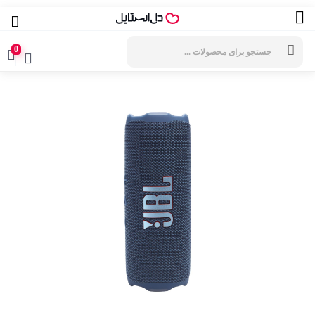
جستجوی
محصولات
0