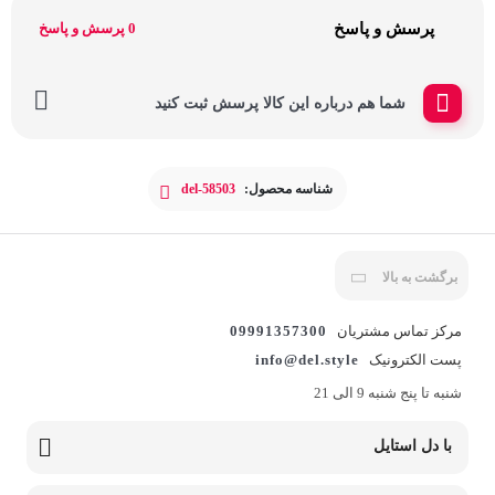
پرسش و پاسخ
0 پرسش و پاسخ
شما هم درباره این کالا پرسش ثبت کنید
شناسه محصول:
del-58503
برگشت به بالا
مرکز تماس مشتریان
09991357300
پست الکترونیک
info@del.style
شنبه تا پنج شنبه 9 الی 21
با دل استایل