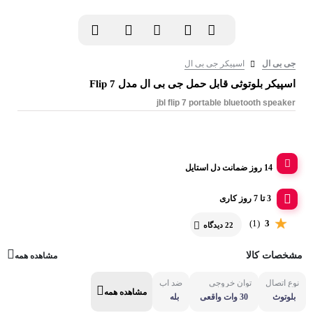
جی بی ال
اسپیکر جی بی ال
اسپیکر بلوتوثی قابل حمل جی بی ال مدل Flip 7
jbl flip 7 portable bluetooth speaker
14 روز ضمانت دل استایل
3 تا 7 روز کاری
(1)
3
22 دیدگاه
مشخصات کالا
مشاهده همه
نوع اتصال
توان خروجی
ضد آب
مشاهده همه
بلوتوث
30 وات واقعی
بله