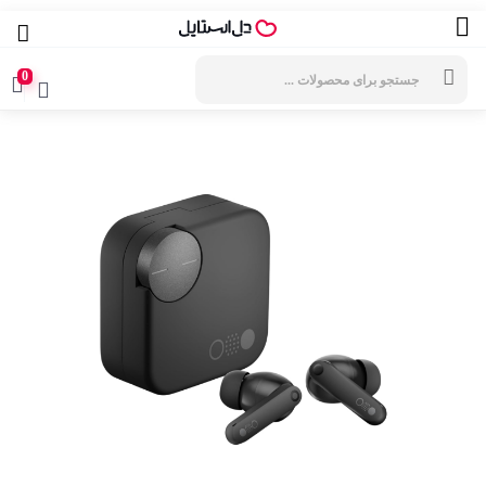
جستجوی
محصولات
0