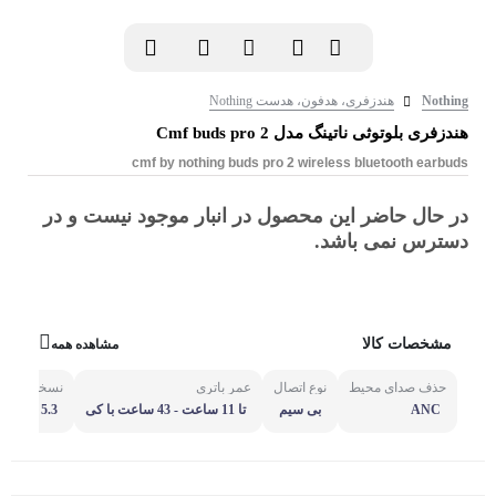
Nothing
هندزفری، هدفون، هدست Nothing
هندزفری بلوتوثی ناتینگ مدل Cmf buds pro 2
cmf by nothing buds pro 2 wireless bluetooth earbuds
در حال حاضر این محصول در انبار موجود نیست و در
دسترس نمی باشد.
مشخصات کالا
مشاهده همه
حذف صدای محیط
نوع اتصال
عمر باتری
نسخه بلوتو
ANC
بی سیم
تا 11 ساعت - 43 ساعت با کی
5.3
س