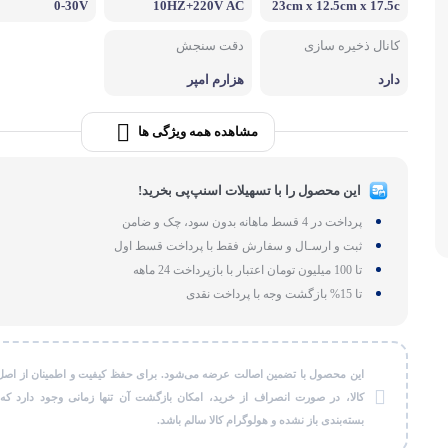
0-30V
10HZ+220V AC
23cm x 12.5cm x 17.5c
لوازم بر
m
کانال ذخیره سازی
دقت سنجش
طات
گجت و ابزا
دارد
هزارم امپر
مشاهده همه ویژگی ها
این محصول را با تسهیلات اسنپ‌پی بخرید!
پرداخت در 4 قسط ماهانه بدون سود، چک و ضامن
ثبت و ارسـال و سفارش فقط با پرداخت قسط اول
تا 100 میلیون تومان اعتبار با بازپرداخت 24 ماهه
تا 15% بازگشت وجه با پرداخت نقدی
این محصول با تضمین اصالت عرضه می‌شود. برای حفظ کیفیت و اطمینان از اصل
کالا، در صورت انصراف از خرید، امکان بازگشت آن تنها زمانی وجود دارد که
بسته‌بندی باز نشده و هولوگرام کالا سالم باشد.