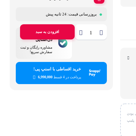
قی شخصی
بروزرسانی قیمت:
24 ثانیه پیش
ر کاربردی
افزودن به سبد
پشتیبانی
دل‌استایل
مشاوره رایگان و ثبت
سفارش سریع!
خرید اقساطی با اسنپ پی!
پرداخت در 4 قسط
6,990,000
 بودن
 پلمپ