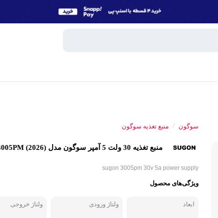
وبایل
اسپیکر
/
سوگون
منبع تغذیه سوگون
میکروفون
منبع تغذیه 30 ولت 5 آمپر سوگون مدل 3005PM (2026)
ساعت هوش
و تبلت
sugon 3005pm 30v 5a power supply
هندزفری، 
ویژگی‌های محصول
جانبی
پاوربانک
ابعاد
ولتاژ ورودی
ولتاژ خروجی