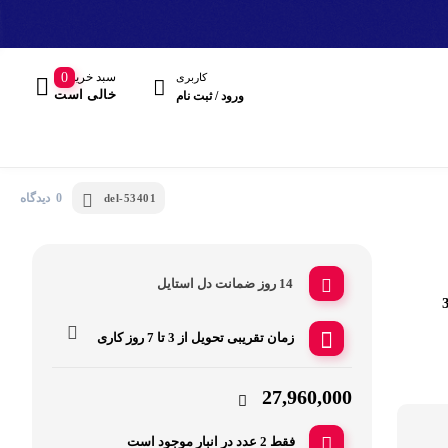
سبد خرید
0
کاربری
خالی است
ورود / ثبت نام
0 دیدگاه
del-53401
14 روز ضمانت دل استایل
مند
زمان تقریبی تحویل از
3 تا 7 روز کاری
هدفون، هدست
27,960,000
فقط 2 عدد در انبار موجود است