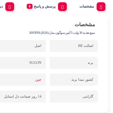
مشخصات
پرسش و پاسخ
دی
مشخصات
منبع تغذیه 30 ولت 5 آمپر سوگون مدل 3005PM (2026)
اصالت کالا
اصل
برند
SUGON
کشور مبدا برند
چین
گارانتی
14 روز ضمانت دل استایل