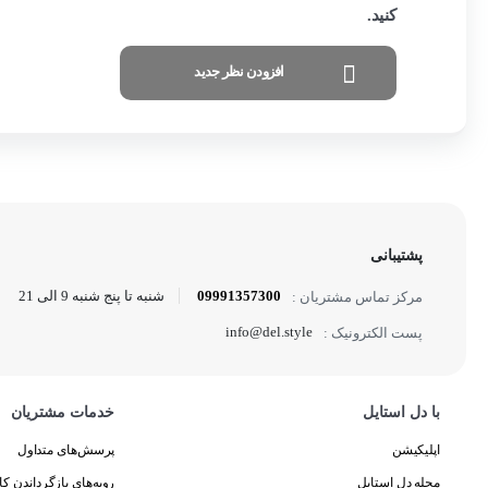
کنید.
افزودن نظر جدید
پشتیبانی
09991357300
شنبه تا پنج شنبه 9 الی 21
مرکز تماس مشتریان :
info@del.style
پست الکترونیک :
با دل استایل
خدمات مشتریان
اپلیکیشن
پرسش‌های متداول
مجله دل استایل
رویه‌های بازگرداندن کال