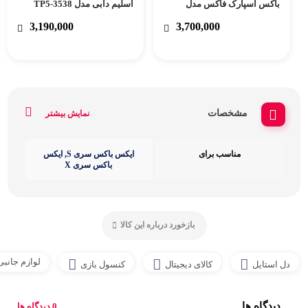
باکس اسپارک فاکس مدل
اسلیم دابی مدل TP5-3538
W20X504 مناسب برای Xbox
3,190,000
3,700,000
Series X/S
مشخصات
نمایش بیشتر
مناسب برای
ایکس باکس سری S, ایکس
باکس سری X
بازخورد درباره این کالا
لوازم جانب
دل استایل
کالای دیجیتال
کنسول بازی
دیدگاه ها
0 دیدگاه ها