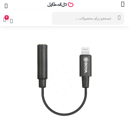
جستجوی
محصولات
0