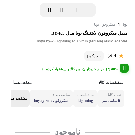
بویا
میکروفون بویا
مبدل میکروفون لایتنینگ بویا مدل BY-K3
boya by-k3 lightning to 3.5mm (female) audio adapter
(5)
4
5 دیدگاه
40% (2) نفر از خریداران، این کالا را پیشنهاد کرده اند
مشخصات کالا
مشاهده همه
طول کابل
پورت اتصال
مناسب برای
مشاهده همه
6 سانتی متر
Lightning
میکروفون rode و boya
ناموجود