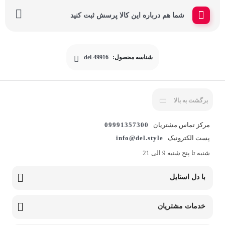
شما هم درباره این کالا پرسش ثبت کنید
شناسه محصول:
del-49916
برگشت به بالا
مرکز تماس مشتریان
09991357300
پست الکترونیک
info@del.style
شنبه تا پنج شنبه 9 الی 21
با دل استایل
خدمات مشتریان