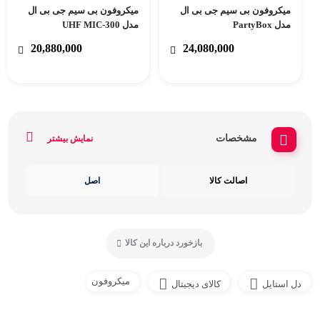
میکروفون بی سیم جی بی ال
میکروفون بی سیم جی بی ال
مدل PartyBox
مدل UHF MIC-300
20,880,000
24,080,000
مشخصات
نمایش بیشتر
اصالت کالا
اصل
بازخورد درباره این کالا
میکروفون
دل استایل
کالای دیجیتال