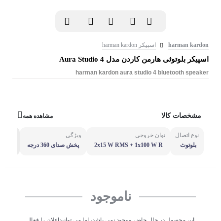
harman kardon
اسپیکر harman kardon
اسپیکر بلوتوثی هارمن کاردن مدل Aura Studio 4
harman kardon aura studio 4 bluetooth speaker
مشخصات کالا
مشاهده همه
نوع اتصال
توان خروجی
ویژگی
مشاهده
بلوتوث
2x15 W RMS + 1x100 W R
پخش صدای 360 درجه
MS
ناموجود
این محصول در حال حاضر موجود نمی باشد، اما می توانیداعلان را فعال