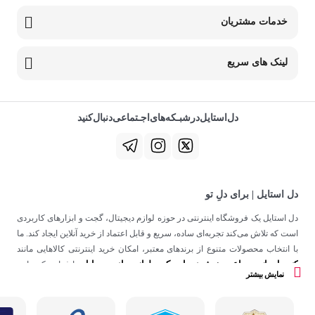
خدمات مشتریان
لینک های سریع
دل‌استایل‌در‌‌شبـکه‌های‌اجـتماعی‌دنبال‌کنید
دل استایل | برای دلِ تو
دل استایل یک فروشگاه اینترنتی در حوزه لوازم دیجیتال، گجت و ابزارهای کاربردی
است که تلاش می‌کند تجربه‌ای ساده، سریع و قابل اعتماد از خرید آنلاین ایجاد کند. ما
با انتخاب محصولات متنوع از برندهای معتبر، امکان خرید اینترنتی کالاهایی مانند
کنسول بازی
ساعت هوشمند
اسپیکر
لوازم جانبی موبایل
،
،
و
را فراهم کرده‌ایم.
نمایش بیشتر
در دل استایل، تمرکز ما فقط روی فروش نیست؛ هدف ساختن تجربه‌ای است که
در کنار کیفیت، حس اعتماد و راحتی را در هر مرحله از خرید آنلاین برای شما ایجاد
کند.