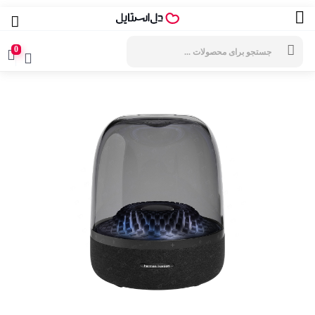
جستجوی
محصولات
0