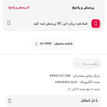
پرسش و پاسخ
0 پرسش و پاسخ
شما هم درباره این کالا پرسش ثبت کنید
شناسه محصول:
del-49606
برگشت به بالا
مرکز تماس مشتریان
09991357300
پست الکترونیک
info@del.style
شنبه تا پنج شنبه 9 الی 21
با دل استایل