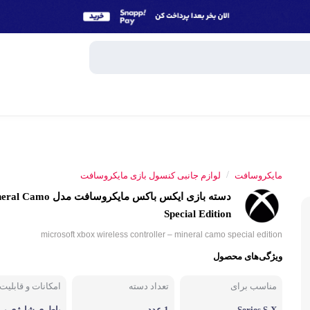
وبایل
اسپیکر
/
مایکروسافت
لوازم جانبی کنسول بازی مایکروسافت
میکروفون
دسته بازی ایکس باکس مایکروسافت مدل o
Special Edition
ساعت هوش
و تبلت
microsoft xbox wireless controller – mineral camo special edition
هندزفری، 
ویژگی‌های محصول
جانبی
مناسب برای
تعداد دسته
امکانات و قابلیت‌
پاوربانک
Series S-X
1 عدد
باطری شارژی بی