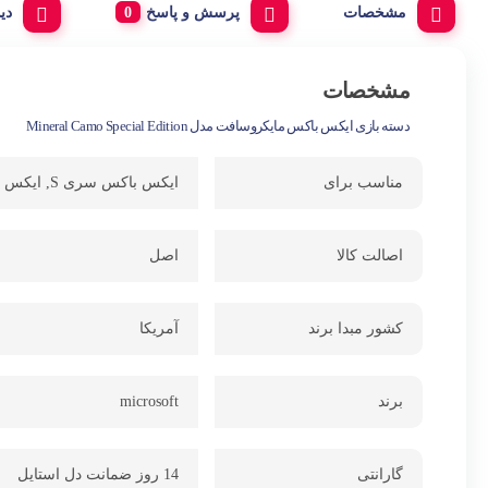
مشخصات
پرسش و پاسخ
دی
مشخصات
دسته بازی ایکس باکس مایکروسافت مدل Mineral Camo Special Edition
مناسب برای
ایکس باکس سری S, ایکس باکس سری X
اصالت کالا
اصل
کشور مبدا برند
آمریکا
برند
microsoft
گارانتی
14 روز ضمانت دل استایل