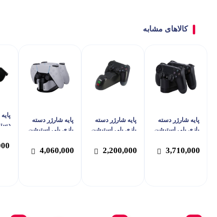
کالاهای مشابه
پایه 
پایه شارژر دسته
پایه شارژر دسته
پایه شارژر دسته
دسته
بازی پلی استیشن
بازی پلی استیشن
بازی پلی استیشن
پی ج
4 سونی مدل
4 دابی مدل TP4-
5 اسپارک فاکس
مدل P-510
000
CUH-ZDC1G
889
مدل W20P504
4,060,000
2,200,000
3,710,000