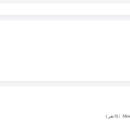
| (0 نفر )