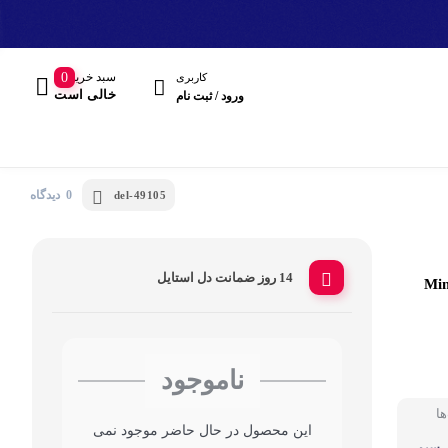
سبد خرید
0
کاربری
خالی است
ورود / ثبت نام
0 دیدگاه
del-49105
14 روز ضمانت دل استایل
Mineral Cam
مند
هدفون، هدست
ناموجود
ها
این محصول در حال حاضر موجود نمی
 سیم