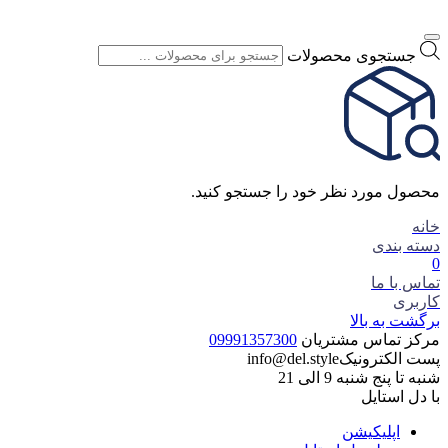
جستجوی محصولات
محصول مورد نظر خود را جستجو کنید.
خانه
دسته بندی
0
تماس با ما
کاربری
برگشت به بالا
مرکز تماس مشتریان
09991357300
پست الکترونیک
info@del.style
شنبه تا پنج شنبه 9 الی 21
با دل استایل
اپلیکیشن