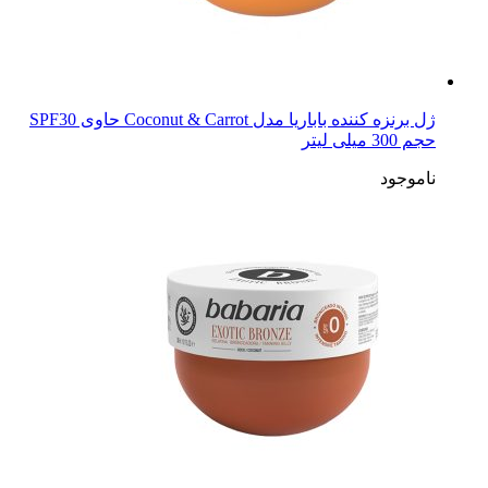
ژل برنزه کننده باباریا مدل Coconut & Carrot حاوی SPF30
حجم 300 میلی لیتر
ناموجود