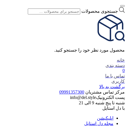
جستجوی محصولات
محصول مورد نظر خود را جستجو کنید.
خانه
دسته بندی
0
تماس با ما
کاربری
برگشت به بالا
مرکز تماس مشتریان
09991357300
پست الکترونیک
info@del.style
شنبه تا پنج شنبه 9 الی 21
با دل استایل
اپلیکیشن
مجله دل استایل