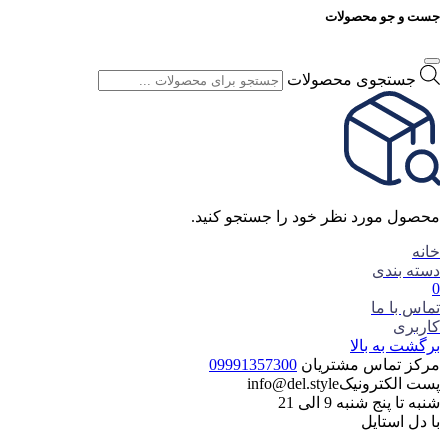
جست و جو محصولات
جستجوی محصولات
محصول مورد نظر خود را جستجو کنید.
خانه
دسته بندی
0
تماس با ما
کاربری
برگشت به بالا
مرکز تماس مشتریان
09991357300
پست الکترونیک
info@del.style
شنبه تا پنج شنبه 9 الی 21
با دل استایل