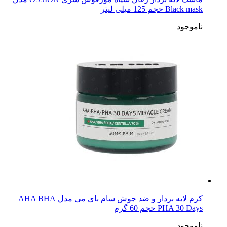
Black mask حجم 125 میلی لیتر
ناموجود
کرم لایه بردار و ضد جوش سام بای می مدل AHA BHA
PHA 30 Days حجم 60 گرم
ناموجود