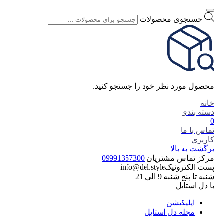
جستجوی محصولات
محصول مورد نظر خود را جستجو کنید.
خانه
دسته بندی
0
تماس با ما
کاربری
برگشت به بالا
مرکز تماس مشتریان
09991357300
پست الکترونیک
info@del.style
شنبه تا پنج شنبه 9 الی 21
با دل استایل
اپلیکیشن
مجله دل استایل