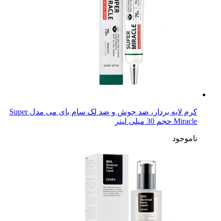
کرم لایه بردار، ضد جوش و ضد لک سام بای می مدل Super
Miracle حجم 30 میلی لیتر
ناموجود