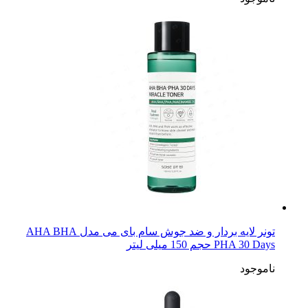
تونر لایه بردار و ضد جوش سام بای می مدل AHA BHA
PHA 30 Days حجم 150 میلی لیتر
ناموجود