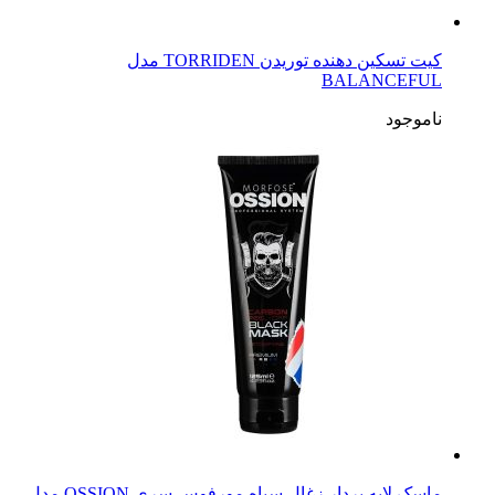
کیت تسکین دهنده توریدن TORRIDEN مدل
BALANCEFUL
ناموجود
ماسک لایه بردار زغال سیاه مورفوس سری OSSION مدل