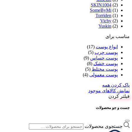
SKIN1004
(2)
SomeByMi
(1)
Torriden
(1)
Vichy
(2)
Yuskin
(2)
مناسب برای
انواع پوست
(17)
پوست چرب
(5)
پوست حساس
(9)
پوست خشک
(8)
پوست مختلط
(5)
پوست معمولی
(4)
پاک کردن همه
نمایش کالاهای موجود
فیلتر کردن
جست و جو محصولات
جستجوی محصولات