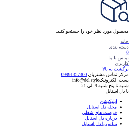
محصول مورد نظر خود را جستجو کنید.
خانه
دسته بندی
0
تماس با ما
کاربری
برگشت به بالا
مرکز تماس مشتریان
09991357300
پست الکترونیک
info@del.style
شنبه تا پنج شنبه 9 الی 21
با دل استایل
اپلیکیشن
مجله دل استایل
فرصت های شغلی
درباره دل استایل
تماس با دل استایل