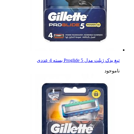
تیغ یدک ژیلت مدل 5 Proglide بسته 4 عددی
ناموجود