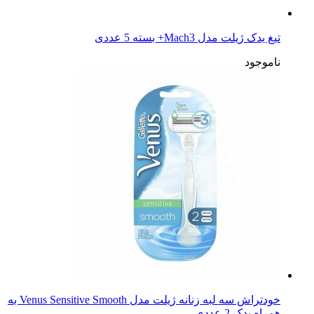
تیغ یدک ژیلت مدل Mach3+ بسته 5 عددی
ناموجود
خودتراش سه لبه زنانه ژیلت مدل Venus Sensitive Smooth به
همراه یدک 2 عددی