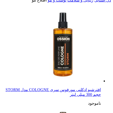
دل استایل
زیبایی و سلامت
پوست و مو
اصلاح مو
افترشیو ادکلنی مورفوس سری COLOGNE مدل STORM
حجم 300 میلی لیتر
ناموجود