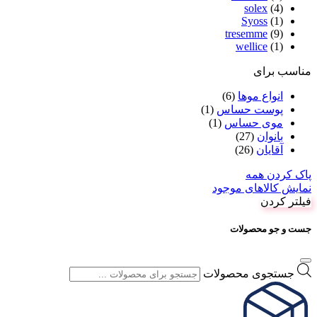
maui
(10)
morfose
(21)
ogx
(14)
phyto
(14)
Priorin
(1)
Protein queen
(1)
Redist
(4)
shiseido
(2)
solex
(4)
Syoss
(1)
tresemme
(9)
wellice
(1)
مناسب برای
انواع موها
(6)
پوست حساس
(1)
موی حساس
(1)
بانوان
(27)
آقایان
(26)
پاک کردن همه
نمایش کالاهای موجود
فیلتر کردن