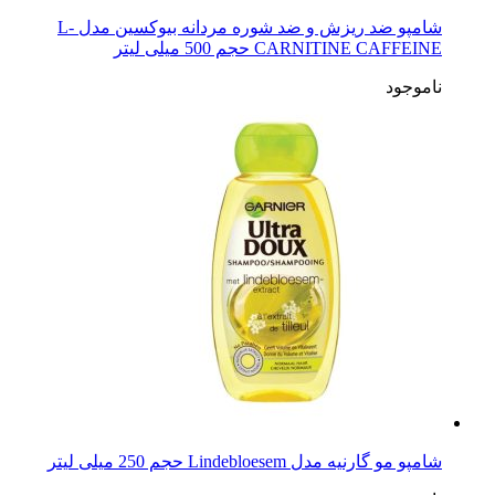
شامپو ضد ریزش و ضد شوره مردانه بیوکسین مدل L-
CARNITINE CAFFEINE حجم 500 میلی لیتر
ناموجود
شامپو مو گارنیه مدل Lindebloesem حجم 250 میلی لیتر