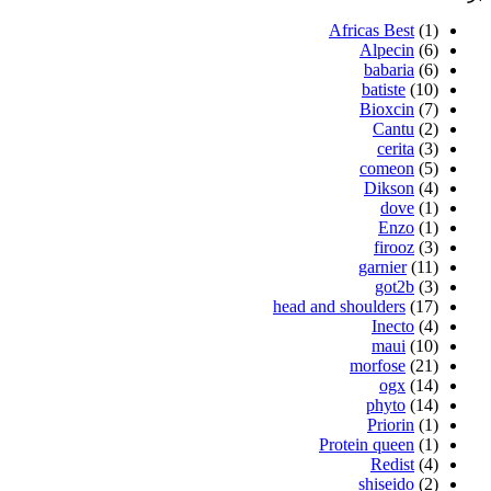
شامپو مو هد اند شولدرز مدل klasik bakim حجم 350 میلی
لیتر
ناموجود
›
7
…
2
1
شامپو مو
برند
Africas Best
(1)
Alpecin
(6)
babaria
(6)
batiste
(10)
Bioxcin
(7)
Cantu
(2)
cerita
(3)
comeon
(5)
Dikson
(4)
dove
(1)
Enzo
(1)
firooz
(3)
garnier
(11)
got2b
(3)
head and shoulders
(17)
Inecto
(4)