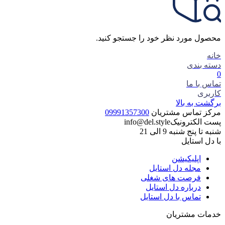
جست و جو محصولات
جستجوی محصولات
محصول مورد نظر خود را جستجو کنید.
خانه
دسته بندی
0
تماس با ما
کاربری
برگشت به بالا
مرکز تماس مشتریان
09991357300
پست الکترونیک
info@del.style
شنبه تا پنج شنبه 9 الی 21
با دل استایل