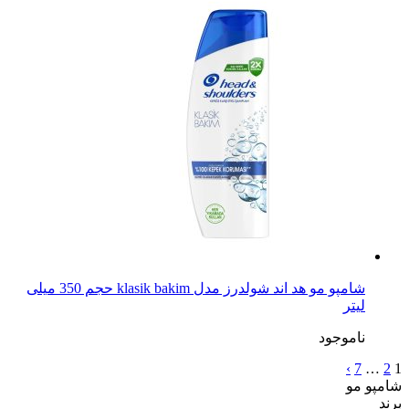
شامپو مو مردانه هد اند شولدرز مدل Men Ultra حجم 360
میلی لیتر
ناموجود