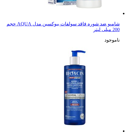
شامپو ضد شوره فاقد سولفات بیوکسین مدل AQUA حجم
200 میلی لیتر
ناموجود