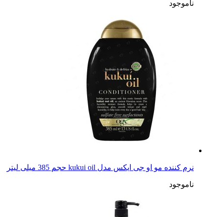
ناموجود
نرم کننده مو او جی ایکس مدل kukui oil حجم 385 میلی لیتر
ناموجود