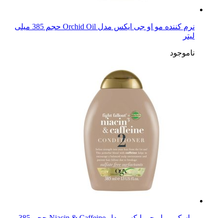
نرم کننده مو او جی ایکس مدل Orchid Oil حجم 385 میلی
لیتر
ناموجود
ماسک مو او جی ایکس مدل Niacin & Caffeine حجم 385