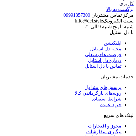
کاربری
برگشت به بالا
مرکز تماس مشتریان
09991357300
پست الکترونیک
info@del.style
شنبه تا پنج شنبه 9 الی 21
با دل استایل
اپلیکیشن
مجله دل استایل
فرصت های شغلی
درباره دل استایل
تماس با دل استایل
خدمات مشتریان
پرسش‌های متداول
رویه‌های بازگرداندن کالا
شرایط استفاده
خرید عمده
لینک های سریع
مجوز و افتخارات
پیگیری سفارشات