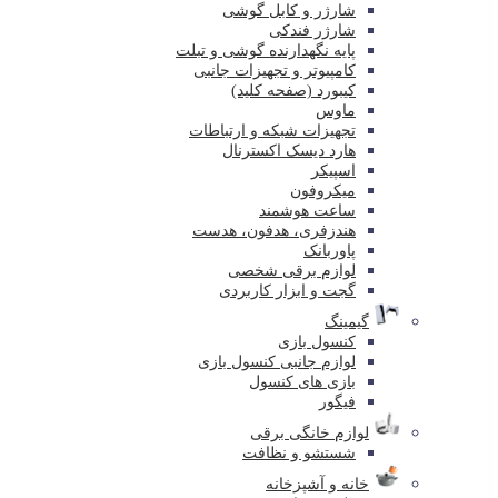
شارژر و کابل گوشی
شارژر فندکی
پایه نگهدارنده گوشی و تبلت
کامپیوتر و تجهیزات جانبی
کیبورد (صفحه کلید)
ماوس
تجهیزات شبکه و ارتباطات
هارد دیسک اکسترنال
اسپیکر
میکروفون
ساعت هوشمند
هندزفری، هدفون، هدست
پاوربانک
لوازم برقی شخصی
گجت و ابزار کاربردی
گیمینگ
کنسول بازی
لوازم جانبی کنسول بازی
بازی های کنسول
فیگور
لوازم خانگی برقی
شستشو و نظافت
خانه و آشپزخانه