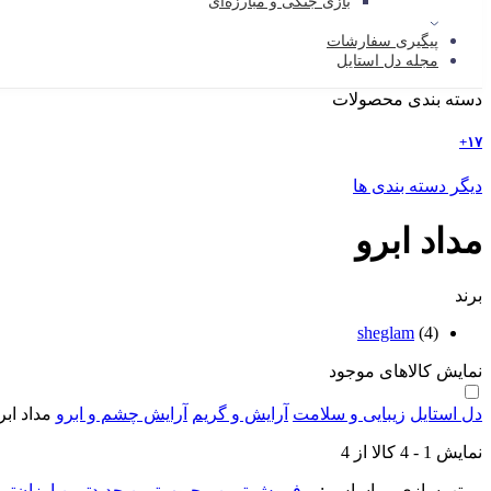
بازی جنگی و مبارزه‌ای
پیگیری سفارشات
مجله دل استایل
دسته بندی محصولات
۱۷+
دیگر دسته بندی ها
مداد ابرو
برند
sheglam
(4)
نمایش کالاهای موجود
دل استایل
زیبایی و سلامت
آرایش و گریم
آرایش چشم و ابرو
مداد ابر
نمایش
1
-
4
کالا از
4
مرتب‌سازی بر اساس :
پرفروش ترین
محبوب‌ترین
جدیدترین
ارزان‌تر