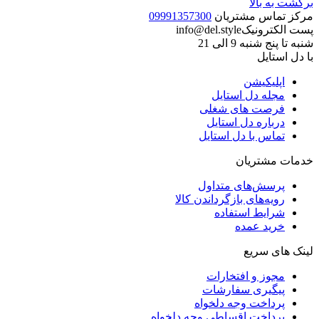
برگشت به بالا
مرکز تماس مشتریان
09991357300
پست الکترونیک
info@del.style
شنبه تا پنج شنبه 9 الی 21
با دل استایل
اپلیکیشن
مجله دل استایل
فرصت های شغلی
درباره دل استایل
تماس با دل استایل
خدمات مشتریان
پرسش‌های متداول
رویه‌های بازگرداندن کالا
شرایط استفاده
خرید عمده
لینک های سریع
مجوز و افتخارات
پیگیری سفارشات
پرداخت وجه دلخواه
پرداخت اقساطی وجه دلخواه