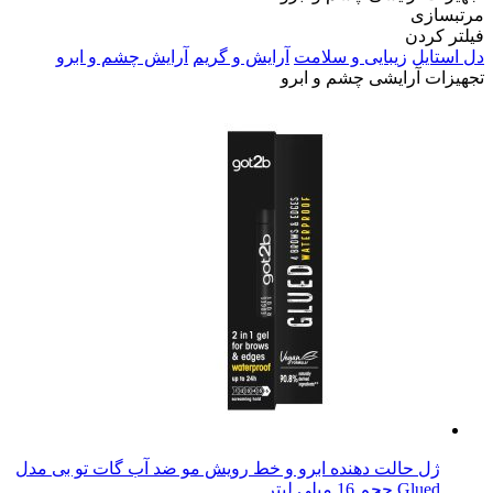
مرتبسازی
فیلتر کردن
دل استایل
زیبایی و سلامت
آرایش و گریم
آرایش چشم و ابرو
تجهیزات آرایشی چشم و ابرو
ژل حالت دهنده ابرو و خط رویش مو ضد آب گات تو بی مدل
Glued حجم 16 میلی لیتر