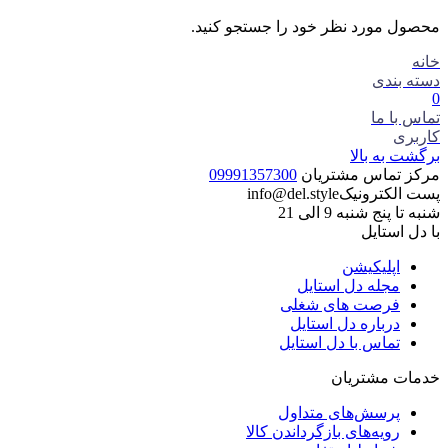
محصول مورد نظر خود را جستجو کنید.
خانه
دسته بندی
0
تماس با ما
کاربری
برگشت به بالا
مرکز تماس مشتریان
09991357300
پست الکترونیک
info@del.style
شنبه تا پنج شنبه 9 الی 21
با دل استایل
اپلیکیشن
مجله دل استایل
فرصت های شغلی
درباره دل استایل
تماس با دل استایل
خدمات مشتریان
پرسش‌های متداول
رویه‌های بازگرداندن کالا