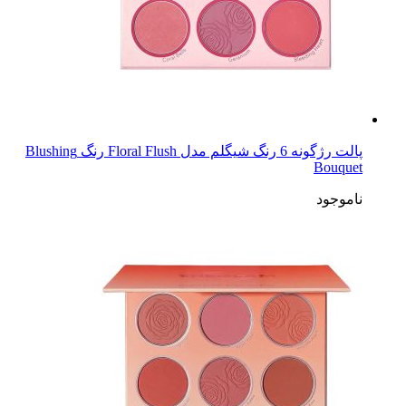
پالت رژگونه 6 رنگ شیگلم مدل Floral Flush رنگ Blushing
Bouquet
ناموجود