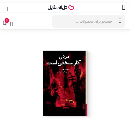
جستجوی
محصولات
0