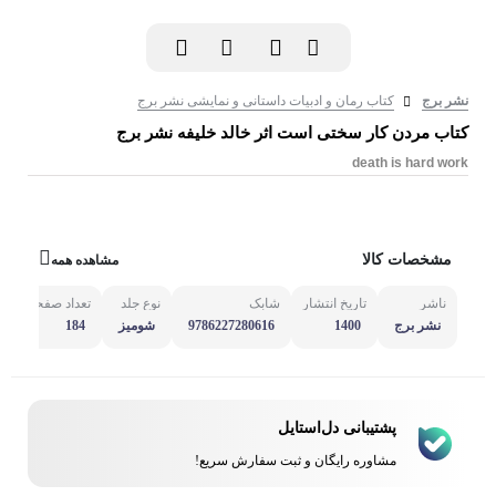
نشر برج
کتاب رمان و ادبیات داستانی و نمایشی نشر برج
کتاب مردن کار سختی است اثر خالد خلیفه نشر برج
death is hard work
مشخصات کالا
مشاهده همه
ناشر
تاریخ انتشار
شابک
نوع جلد
تعداد صفحه
مش
نشر برج
1400
9786227280616
شومیز
184
پشتیبانی دل‌استایل
مشاوره رایگان و ثبت سفارش سریع!