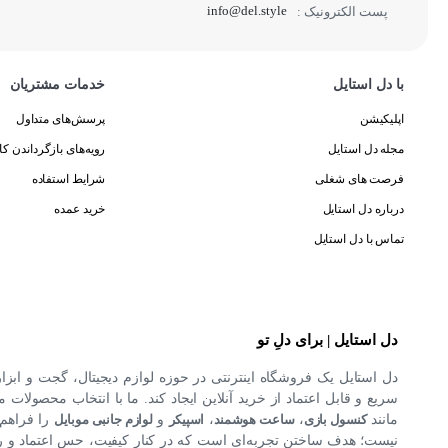
info@del.style
پست الکترونیک :
با دل استایل
خدمات مشتریان
اپلیکیشن
پرسش‌های متداول
مجله دل استایل
رویه‌های بازگرداندن کال
فرصت های شغلی
شرایط استفاده
درباره دل استایل
خرید عمده
تماس با دل استایل
دل استایل | برای دلِ تو
دل استایل یک فروشگاه اینترنتی در حوزه لوازم دیجیتال، گجت و ابزا
سریع و قابل اعتماد از خرید آنلاین ایجاد کند. ما با انتخاب محصولات مت
مانند
کنسول بازی
،
ساعت هوشمند
،
اسپیکر
و
لوازم جانبی موبایل
را فراهم 
نیست؛ هدف ساختن تجربه‌ای است که در کنار کیفیت، حس اعتماد و راحت