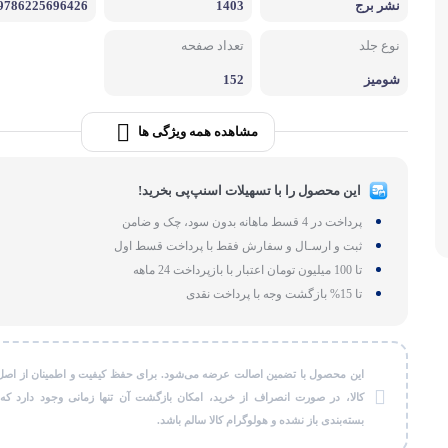
نشر برج
1403
9786225696426
لوازم بر
نوع جلد
تعداد صفحه
طات
گجت و ابزا
شومیز
152
مشاهده همه ویژگی ها
این محصول را با تسهیلات اسنپ‌پی بخرید!
پرداخت در 4 قسط ماهانه بدون سود، چک و ضامن
ثبت و ارسـال و سفارش فقط با پرداخت قسط اول
تا 100 میلیون تومان اعتبار با بازپرداخت 24 ماهه
تا 15% بازگشت وجه با پرداخت نقدی
این محصول با تضمین اصالت عرضه می‌شود. برای حفظ کیفیت و اطمینان از اصل
کالا، در صورت انصراف از خرید، امکان بازگشت آن تنها زمانی وجود دارد که
بسته‌بندی باز نشده و هولوگرام کالا سالم باشد.