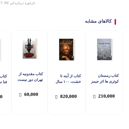
بازخورد درباره این کالا
کالاهای مشابه
کتاب مقدونیه از
کتاب زمستان
کتاب از آینه تا
کتاب 
تهران دور نیست
کوئری ها اثر جیمز
خشت، ۱۰۰ سال
اثر نیره پازوکی
وود نشر برج
زندگی ابراهیم
جان 
نشر برج
گلستان اثر
کوله
60,000
210,000
820,000
00
محمدرضا رهبریان
نشر برج