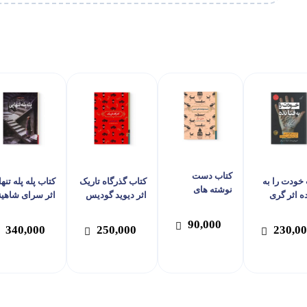
کتاب دست
خودت را به
کتاب گذرگاه تاریک
کتاب پله پله تنه
نوشته های
فنا نده اثر گری
اثر دیوید گودیس
اثر سرای شاهین
اسپرن اثر هنری
بیشاپ نشر
نشر برج
نشر برج
جیمز نشر برج
 پشتی
90,000
340,000
250,000
230,0