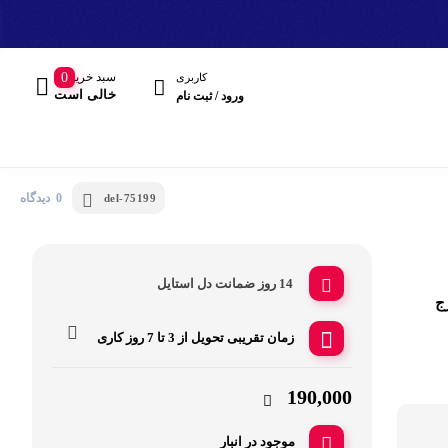
سبد خرید
0
کاربری
خالی است
ورود / ثبت نام
0 دیدگاه
del-75199
14 روز ضمانت دل استایل
ج
مند
زمان تقریبی تحویل از
3 تا 7 روز کاری
هدفون، هدست
190,000
موجود در انبار