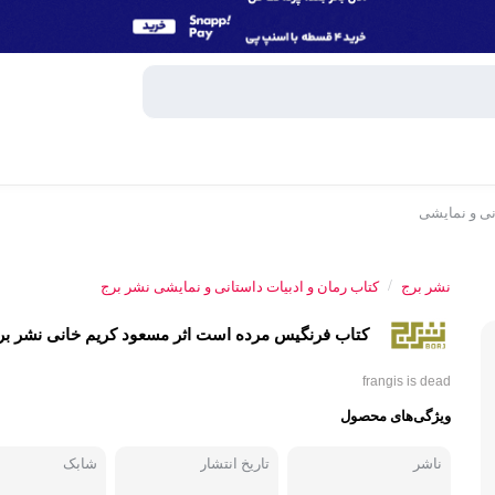
نی و نمایشی
وبایل
اسپیکر
/
نشر برج
کتاب رمان و ادبیات داستانی و نمایشی نشر برج
میکروفون
کتاب فرنگیس مرده است اثر مسعود کریم خانی نشر بر
ساعت هوش
و تبلت
frangis is dead
هندزفری، 
ویژگی‌های محصول
جانبی
پاوربانک
ناشر
تاریخ انتشار
شابک