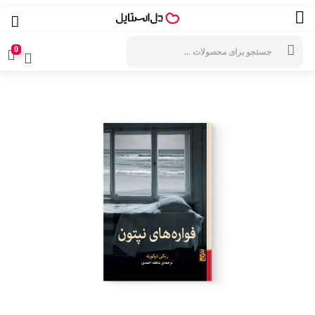
جستجوی
محصولات
0