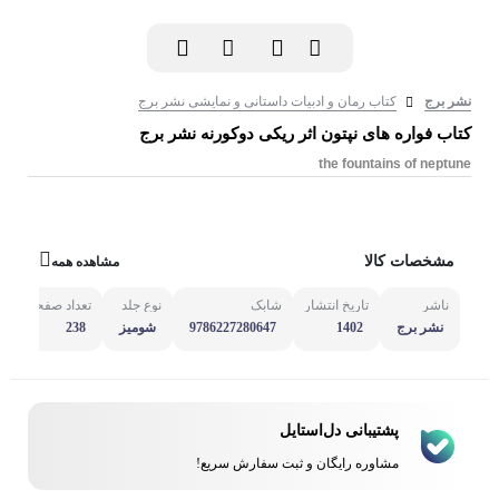
نشر برج
کتاب رمان و ادبیات داستانی و نمایشی نشر برج
کتاب فواره های نپتون اثر ریکی دوکورنه نشر برج
the fountains of neptune
مشخصات کالا
مشاهده همه
ناشر
تاریخ انتشار
شابک
نوع جلد
تعداد صفحه
مش
نشر برج
1402
شومیز
238
پشتیبانی دل‌استایل
مشاوره رایگان و ثبت سفارش سریع!