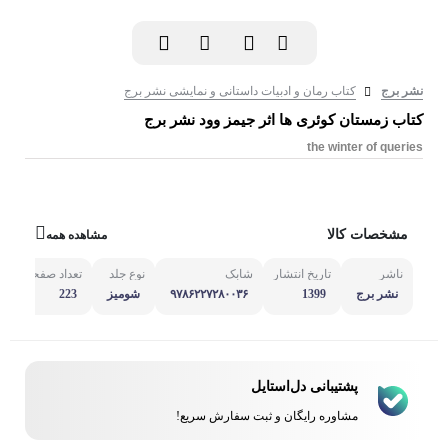
نشر برج
کتاب رمان و ادبیات داستانی و نمایشی نشر برج
کتاب زمستان کوئری ها اثر جیمز وود نشر برج
the winter of queries
مشخصات کالا
مشاهده همه
ناشر
تاریخ انتشار
شابک
نوع جلد
تعداد صفحه
مش
نشر برج
1399
۹۷۸۶۲۲۷۲۸۰۰۳۶
شومیز
223
پشتیبانی دل‌استایل
مشاوره رایگان و ثبت سفارش سریع!