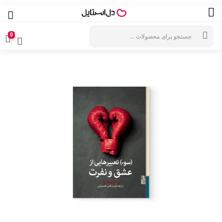
جستجوی
محصولات
0