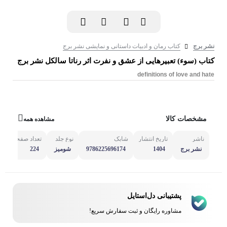
نشر برج
کتاب رمان و ادبیات داستانی و نمایشی نشر برج
کتاب (سوء) تعبیرهایی از عشق و نفرت اثر رناتا سالکل نشر برج
definitions of love and hate
مشخصات کالا
مشاهده همه
ناشر
تاریخ انتشار
شابک
نوع جلد
تعداد صفحه
مش
نشر برج
1404
9786225696174
شومیز
224
پشتیبانی دل‌استایل
مشاوره رایگان و ثبت سفارش سریع!