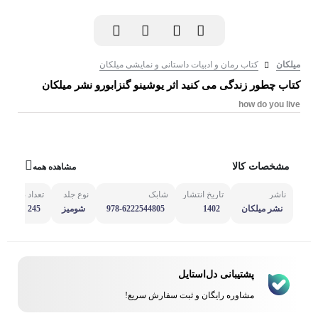
میلکان
کتاب رمان و ادبیات داستانی و نمایشی میلکان
کتاب چطور زندگی می کنید اثر یوشینو گنزابورو نشر میلکان
how do you live
مشخصات کالا
مشاهده همه
ناشر
تاریخ انتشار
شابک
نوع جلد
تعداد صفحه
نشر میلکان
1402
978-6222544805
شومیز
245
پشتیبانی دل‌استایل
مشاوره رایگان و ثبت سفارش سریع!