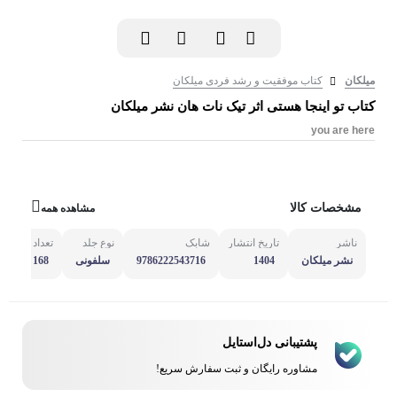
میلکان
کتاب موفقیت و رشد فردی میلکان
کتاب تو اینجا هستی اثر تیک نات هان نشر میلکان
you are here
مشخصات کالا
مشاهده همه
ناشر
تاریخ انتشار
شابک
نوع جلد
تعداد صفحه
نشر میلکان
1404
9786222543716
سلفونی
168
پشتیبانی دل‌استایل
مشاوره رایگان و ثبت سفارش سریع!