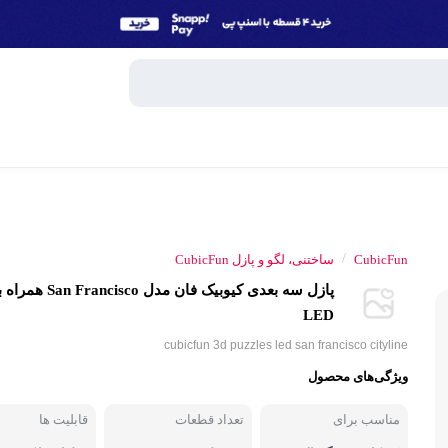
وبایل
اسپیکر
/
CubicFun
ساختنی، لگو و پازل CubicFun
میکروفون
پازل سه بعدی کیوبیک فان مدل co
ساعت هوش
LED
و تبلت
cubicfun 3d puzzles led san francisco cityline
هندزفری، 
ویژگی‌های محصول
جانبی
پاوربانک
مناسب برای
تعداد قطعات
قابلیت ها