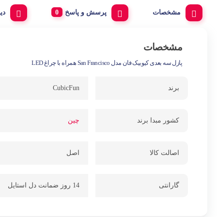
مشخصات
پرسش و پاسخ
دی
مشخصات
پازل سه بعدی کیوبیک فان مدل San Francisco همراه با چراغ LED
برند
CubicFun
کشور مبدا برند
چین
اصالت کالا
اصل
گارانتی
14 روز ضمانت دل استایل