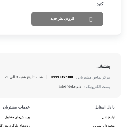
کنید.
افزودن نظر جدید
پشتیبانی
09991357300
شنبه تا پنج شنبه 9 الی 21
مرکز تماس مشتریان :
info@del.style
پست الکترونیک :
با دل استایل
خدمات مشتریان
اپلیکیشن
پرسش‌های متداول
مجله دل استایل
رویه‌های بازگرداندن کال