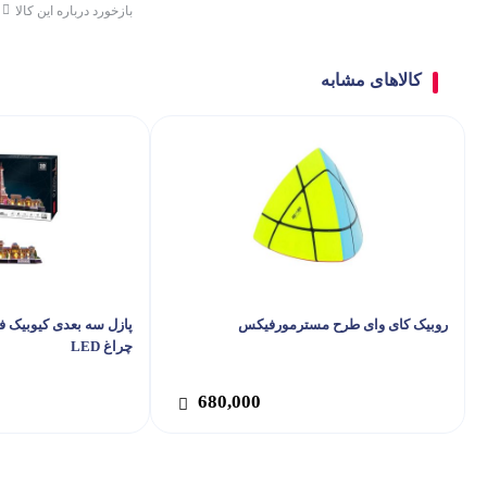
بازخورد درباره این کالا
کالاهای مشابه
روبیک کای وای طرح مسترمورفیکس
چراغ LED
680,000