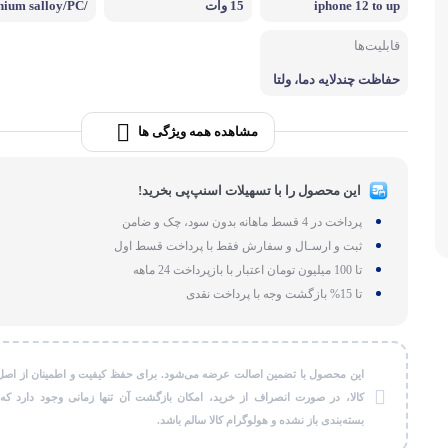
iphone 12 to up
15 وات
nium salloy/PC/
لوازم بر
Nylon
قابلیت‌ها
طات
گجت و ابزا
حفاظت چندلایه دما، ولتا
ژ، اتصال کوتاه، اجسام خ
ارجی/دارای گواهی Qi2
مشاهده همه ویژگی ها
این محصول را با تسهیلات اسنپ‌پی بخرید!
پرداخت در 4 قسط ماهانه بدون سود، چک و ضامن
ثبت و ارسـال و سفارش فقط با پرداخت قسط اول
تا 100 میلیون تومان اعتبار با بازپرداخت 24 ماهه
تا 15% بازگشت وجه با پرداخت نقدی
این محصول با تضمین اصالت عرضه می‌شود. برای حفظ کیفیت و اطمینان از اصل
کالا، در صورت انصراف از خرید، امکان بازگشت آن تنها زمانی وجود دارد که
بسته‌بندی باز نشده و هولوگرام کالا سالم باشد.