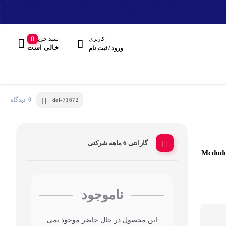
سبد خرید
0
کاربری
خالی است
ورود / ثبت نام
0 دیدگاه
del-71672
گارانتی 6 ماهه شرکتی
مند
هدفون، هدست
ناموجود
این محصول در حال حاضر موجود نمی