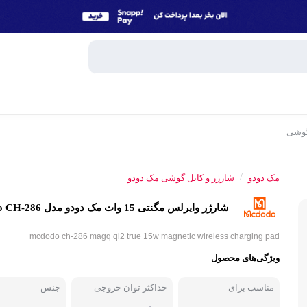
گوشی
وبایل
اسپیکر
/
مک دودو
شارژر و کابل گوشی مک دودو
میکروفون
شارژر وایرلس مگنتی 15 وات مک دودو مدل Mcdodo CH-286
ساعت هوش
و تبلت
mcdodo ch-286 magq qi2 true 15w magnetic wireless charging pad
هندزفری، 
ویژگی‌های محصول
جانبی
پاوربانک
مناسب برای
حداکثر توان خروجی
جنس