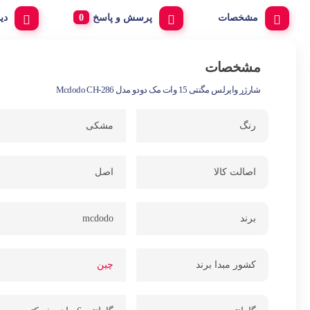
مشخصات
پرسش و پاسخ
دی
مشخصات
شارژر وایرلس مگنتی 15 وات مک دودو مدل Mcdodo CH-286
رنگ
مشکی
اصالت کالا
اصل
برند
mcdodo
کشور مبدا برند
چین