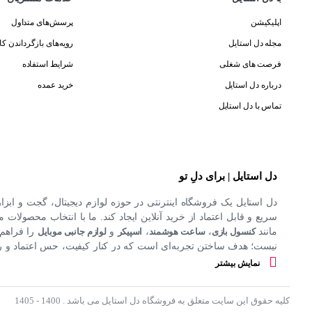
اپلیکیشن
پرسش‌های متداول
مجله دل استایل
رویه‌های بازگرداندن کال
فرصت های شغلی
شرایط استفاده
درباره دل استایل
خرید عمده
تماس با دل استایل
دل استایل | برای دلِ تو
دل استایل یک فروشگاه اینترنتی در حوزه لوازم دیجیتال، گجت و ابزا
سریع و قابل اعتماد از خرید آنلاین ایجاد کند. ما با انتخاب محصولات مت
مانند
کنسول بازی
،
ساعت هوشمند
،
اسپیکر
و
لوازم جانبی موبایل
را فراهم 
نیست؛ هدف ساختن تجربه‌ای است که در کنار کیفیت، حس اعتماد و راحت
کند.
نمایش بیشتر
کلیه حقوق این سایت متعلق به فروشگاه دل استایل می باشد . 1400 - 1405