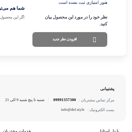
هنوز امتیازی ثبت نشده است
شما هم می‌توا
نظر خود را در مورد این محصول بیان
اگر این محصول ر
کنید.
افزودن نظر جدید
پشتیبانی
09991357300
شنبه تا پنج شنبه 9 الی 21
مرکز تماس مشتریان :
info@del.style
پست الکترونیک :
با دل استایل
خدمات مشتریان