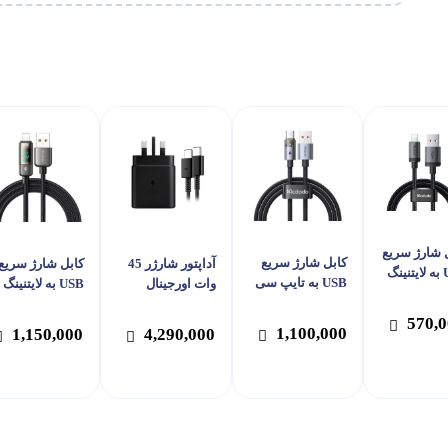
 شارژ سریع
کابل شارژ سریع
آداپتور شارژر 45
کابل شارژ سریع
USB به لایتنینگ
USB به تایپ سی
وات اورجینال
مپر مک دودو
6 آمپر مک دودو
سامسونگ مدل
آمپر مک دودو م
مدل Mcdodo
570,
مدل Mcdodo CA-
EP-T4511 همراه
cdodo CA-362
1,100,000
1,150,000
4,290,000
CA-
689
با کابل تایپ سی