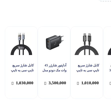
کابل شارژ سریع
آداپتور شارژر 45
کابل شارژ سریع
USB به لایتنینگ 3
تایپ سی به تایپ
وات مک دودو مدل
تایپ سی به تایپ
دل
سی 60 وات انکر
Mcdodo CH-5082
سی 100 وات مک
M
مدل A8752
دودو مدل Mcdodo
1,030,000
3,500,000
1,010,000
CA-558