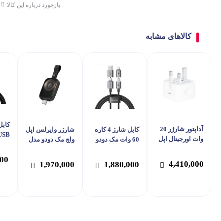
بازخورد درباره این کالا
کالاهای مشابه
کابل
آداپتور شارژر 20
کابل شارژ 4 کاره
شارژر وایرلس اپل
وات اورجینال اپل
60 وات مک دودو
واچ مک دودو مدل
3 آ
مدل A2344
مدل Mcdodo CA-
Mcdodo CH-
000
4993
656
4,410,000
1,970,000
1,880,000
203