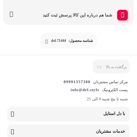
شما هم درباره این کالا پرسش ثبت کنید
شناسه محصول:
del-71444
برگشت به بالا
مرکز تماس مشتریان
09991357300
پست الکترونیک
info@del.style
شنبه تا پنج شنبه 9 الی 21
با دل استایل
خدمات مشتریان