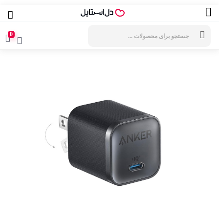
جستجوی
محصولات
0