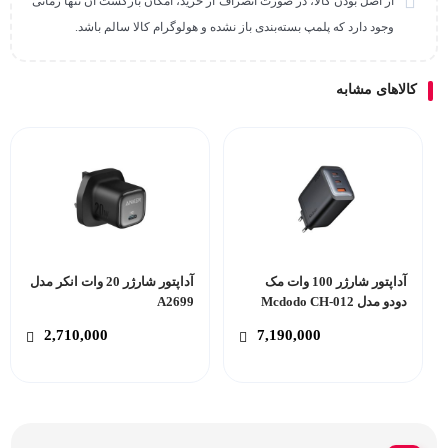
از اصل بودن کالا، در صورت انصراف از خرید، امکان بازگشت آن تنها زمانی
وجود دارد که پلمپ بسته‌بندی باز نشده و هولوگرام کالا سالم باشد.
کالاهای مشابه
آداپتور شارژر 100 وات مک
آداپتور شارژر 20 وات انکر مدل
دودو مدل Mcdodo CH-012
A2699
2,710,000
7,190,000