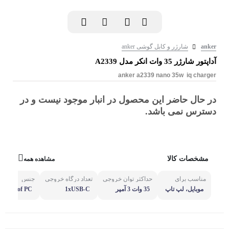
anker
شارژر و کابل گوشی anker
آداپتور شارژر 35 وات انکر مدل A2339
anker a2339 nano 35w iq charger
در حال حاضر این محصول در انبار موجود نیست و در
دسترس نمی باشد.
مشخصات کالا
مشاهده همه
مناسب برای
حداکثر توان خروجی
تعداد درگاه خروجی
جنس
موبایل، لپ تاپ
35 وات 3 آمپر
1xUSB-C
Fireproof PC