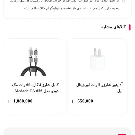
از اصل بودن کالا، در صورت انصراف از خرید، امکان بازگشت آن تنها زمانی
وجود دارد که پلمپ بسته‌بندی باز نشده و هولوگرام کالا سالم باشد.
کالاهای مشابه
آداپتور شارژر 5 وات اورجینال
کابل شارژ 4 کاره 60 وات مک
اپل
دودو مدل Mcdodo CA-656
1,880,000
550,000