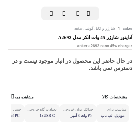
anker
شارژر و کابل گوشی anker
آداپتور شارژر 45 وات انکر مدل A2692
anker a2692 nano 45w charger
در حال حاضر این محصول در انبار موجود نیست و در
دسترس نمی باشد.
مشخصات کالا
مشاهده همه
مناسب برای
حداکثر توان خروجی
تعداد درگاه خروجی
جنس
موبایل، لپ تاپ
۴5 وات 3 آمپر
1xUSB-C
Fireproof PC