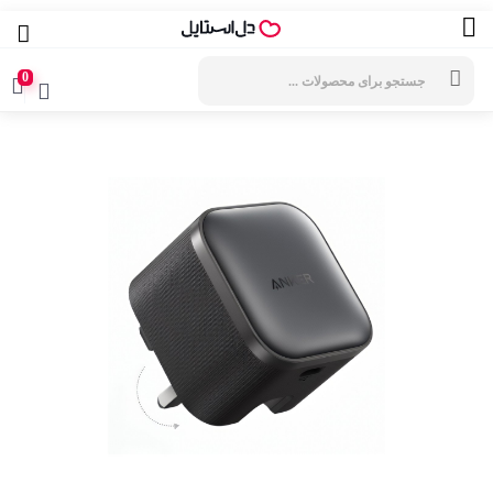
جستجوی
محصولات
0