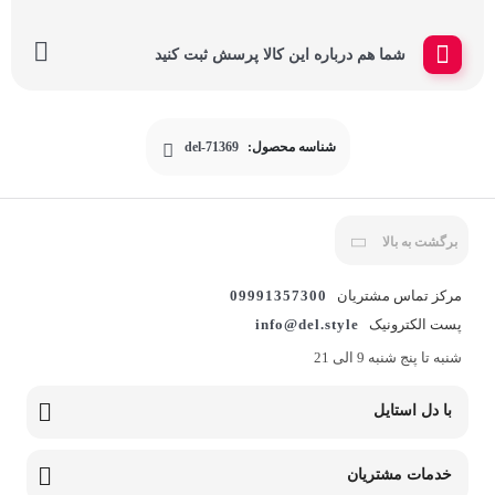
شما هم درباره این کالا پرسش ثبت کنید
شناسه محصول:
del-71369
برگشت به بالا
مرکز تماس مشتریان
09991357300
پست الکترونیک
info@del.style
شنبه تا پنج شنبه 9 الی 21
با دل استایل
خدمات مشتریان