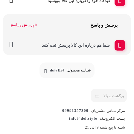
دیدگاه خود را درباره این کالا بنویسید
پرسش و پاسخ
0 پرسش و پاسخ
شما هم درباره این کالا پرسش ثبت کنید
شناسه محصول:
del-71174
برگشت به بالا
مرکز تماس مشتریان
09991357300
پست الکترونیک
info@del.style
شنبه تا پنج شنبه 9 الی 21