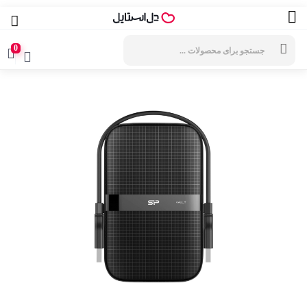
جستجوی
محصولات
0