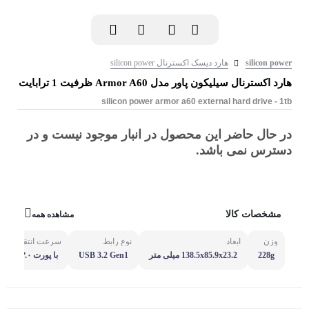
silicon power
هارد دیسک اکسترنال silicon power
هارد اکسترنال سیلیکون پاور مدل Armor A60 ظرفیت 1 ترابایت
silicon power armor a60 external hard drive - 1tb
در حال حاضر این محصول در انبار موجود نیست و در
دسترس نمی باشد.
مشخصات کالا
مشاهده همه
وزن
ابعاد
نوع رابط
سرعت انتقال داده‌ 
228g
138.5x85.9x23.2 میلی متر
USB 3.2 Gen1
در ثانیه