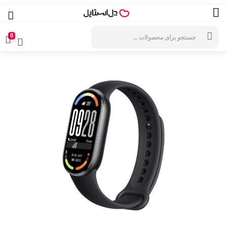
جستجوی
محصولات
0