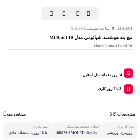
XIAOMI
ساعت هوشمند XIAOMI
مچ بند هوشمند شیائومی مدل Mi Band 10
xiaomi smart band 10
14 روز ضمانت دل استایل
3 تا 7 روز کاری
مشخصات کالا
مشاهده همه
نوع کاربری
اندازه صفحه نمایشگر
عمر باتری
ق
روزمره، ورزشی
46MM AMOLED display
تا 16 روز با استفاده عادی