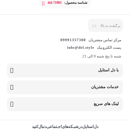
شناسه محصول:
del-71061
برگشت به بالا
مرکز تماس مشتریان
09991357300
پست الکترونیک
info@del.style
شنبه تا پنج شنبه 9 الی 21
با دل استایل
خدمات مشتریان
لینک های سریع
دل‌استایل‌در‌‌شبـکه‌های‌اجـتماعی‌دنبال‌کنید