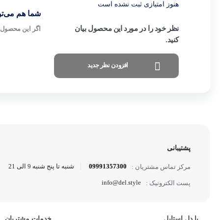
هنوز امتیازی ثبت نشده است
شما هم می‌توا
نظر خود را در مورد این محصول بیان
اگر این محصول ر
کنید.
افزودن نظر جدید
پشتیبانی
09991357300
شنبه تا پنج شنبه 9 الی 21
مرکز تماس مشتریان :
info@del.style
پست الکترونیک :
با دل استایل
خدمات مشتریان