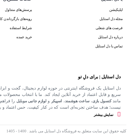
اپلیکیشن
پرسش‌های متداول
مجله دل استایل
رویه‌های بازگرداندن کال
فرصت های شغلی
شرایط استفاده
درباره دل استایل
خرید عمده
تماس با دل استایل
دل استایل | برای دلِ تو
دل استایل یک فروشگاه اینترنتی در حوزه لوازم دیجیتال، گجت و ابزا
سریع و قابل اعتماد از خرید آنلاین ایجاد کند. ما با انتخاب محصولات مت
مانند
کنسول بازی
،
ساعت هوشمند
،
اسپیکر
و
لوازم جانبی موبایل
را فراهم 
نیست؛ هدف ساختن تجربه‌ای است که در کنار کیفیت، حس اعتماد و راحت
کند.
نمایش بیشتر
کلیه حقوق این سایت متعلق به فروشگاه دل استایل می باشد . 1400 - 1405