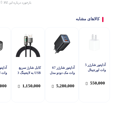
بازخورد درباره این کالا
کالاهای مشابه
آداپتور شارژر 5
آداپتور شارژر 67
کابل شارژ سریع
وات اورجینال
وات مک دودو مدل
USB به لایتنینگ 3
وات ا
اپل
Mcdodo CH-097
آمپر مک دودو مدل
2699
550,000
Mcdodo CA-362
,000
1,150,000
5,280,000