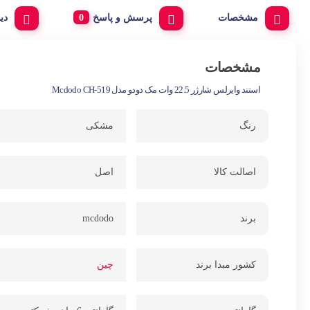
مشخصات
پرسش و پاسخ
دی
مشخصات
استند وایرلس شارژر 22.5 وات مک دودو مدل Mcdodo CH-519
رنگ
مشکی
اصالت کالا
اصل
برند
mcdodo
کشور مبدا برند
چین