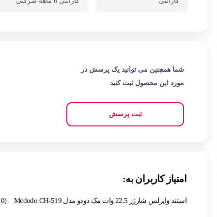
گارانتی
گارانتی 6 ماهه شرکتی
شما همچنین می توانید یک پرسش در
مورد این محصول ثبت کنید
ثبت پرسش
امتیاز کاربران به:
استند وایرلس شارژر 22.5 وات مک دودو مدل Mcdodo CH-519
| (0 نفر )