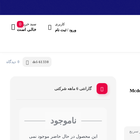
سبد خرید
0
کاربری
خالی است
ورود / ثبت نام
0 دیدگاه
del-61330
گارانتی 6 ماهه شرکتی
دودو مدل Mcdodo CH-
مند
هدفون، هدست
ناموجود
 سریع
این محصول در حال حاضر موجود نمی