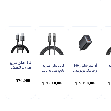
کابل شارژ سریع
ع
آداپتور شارژر 100
کابل شارژ سریع
USB به لایتنینگ
وات مک دودو مدل
تایپ سی به تایپ
3 آمپر مک دودو
ات
Mcdodo CH-012
سی 60 وات انکر
مدل Mcdodo
570,000
مدل A8752
CA-203
1,010,000
7,190,000
Mc