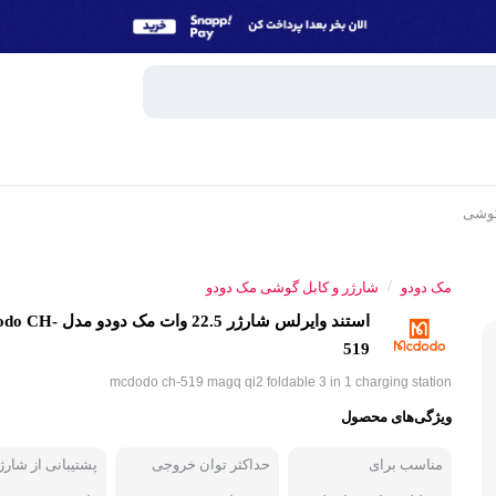
گوشی
وبایل
اسپیکر
/
مک دودو
شارژر و کابل گوشی مک دودو
میکروفون
استند وایرلس شارژر 22.5 وات مک 
ساعت هوش
519
و تبلت
mcdodo ch-519 magq qi2 foldable 3 in 1 charging station
هندزفری، 
ویژگی‌های محصول
جانبی
پاوربانک
مناسب برای
حداکثر توان خروجی
پشتیبانی از شارژ