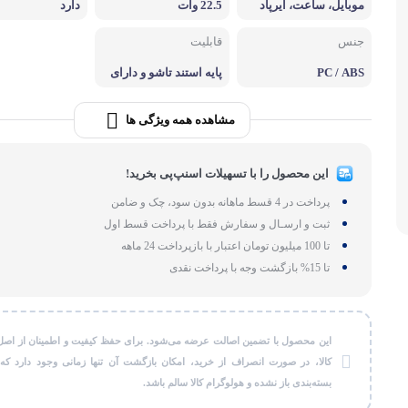
موبایل، ساعت، ایرپاد
22.5 وات
دارد
لوازم بر
جنس
قابلیت
طات
گجت و ابزا
PC / ABS
پایه استند تاشو و دارای
گواهی استاندارد شارژ وا
یرلس Qi2
مشاهده همه ویژگی ها
این محصول را با تسهیلات اسنپ‌پی بخرید!
پرداخت در 4 قسط ماهانه بدون سود، چک و ضامن
ثبت و ارسـال و سفارش فقط با پرداخت قسط اول
تا 100 میلیون تومان اعتبار با بازپرداخت 24 ماهه
تا 15% بازگشت وجه با پرداخت نقدی
این محصول با تضمین اصالت عرضه می‌شود. برای حفظ کیفیت و اطمینان از اصل
کالا، در صورت انصراف از خرید، امکان بازگشت آن تنها زمانی وجود دارد که
بسته‌بندی باز نشده و هولوگرام کالا سالم باشد.