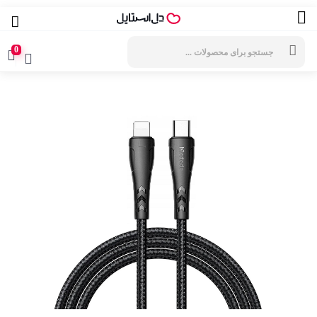
جستجوی
محصولات
0