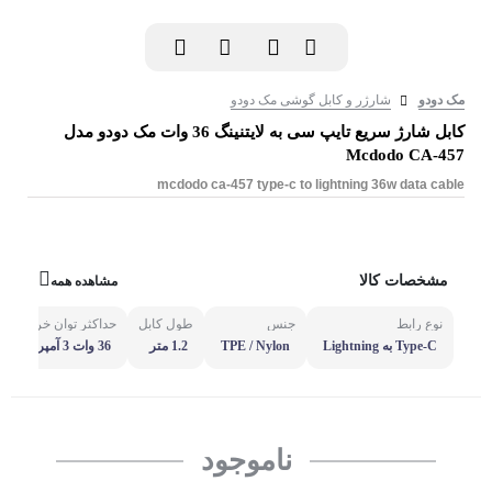
مک دودو
شارژر و کابل گوشی مک دودو
کابل شارژ سریع تایپ سی به لایتنینگ 36 وات مک دودو مدل
Mcdodo CA-457
mcdodo ca-457 type-c to lightning 36w data cable
مشخصات کالا
مشاهده همه
نوع رابط
جنس
طول کابل
حداکثر توان خروجی
Type-C به Lightning
TPE / Nylon
1.2 متر
36 وات 3 آمپر
ناموجود