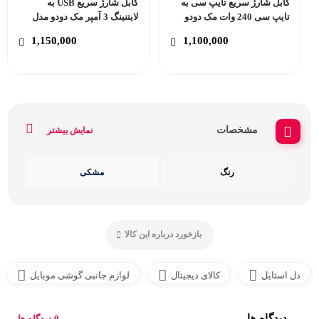
کابل شارژ سریع تایپ سی به
کابل شارژ سریع USB به
تایپ سی 240 وات مک دودو
لایتنینگ 3 آمپر مک دودو مدل
مدل Mcdodo CA-368
Mcdodo CA-362
1,150,000
1,100,000
مشخصات
نمایش بیشتر
رنگ
مشکی
بازخورد درباره این کالا
دل استایل
کالای دیجیتال
لوازم جانبی گوشی موبایل
دیدگاه ها
0 دیدگاه ها