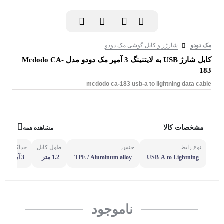
مک دودو
شارژر و کابل گوشی مک دودو
کابل شارژ USB به لایتنینگ 3 آمپر مک دودو مدل Mcdodo CA-
183
mcdodo ca-183 usb-a to lightning data cable
مشخصات کالا
مشاهده همه
نوع رابط
جنس
طول کابل
حداکثر توا
USB-A to Lightning
TPE / Aluminum alloy
1.2 متر
3 آمپر
ناموجود