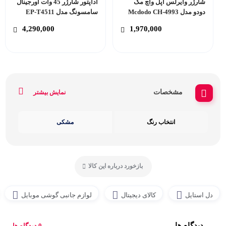
شارژر وایرلس اپل واچ مک
آداپتور شارژر 45 وات اورجینال
دودو مدل Mcdodo CH-4993
سامسونگ مدل EP-T4511
همراه با کابل تایپ سی
4,290,000
1,970,000
مشخصات
نمایش بیشتر
انتخاب رنگ
مشکی
بازخورد درباره این کالا
دل استایل
کالای دیجیتال
لوازم جانبی گوشی موبایل
دیدگاه ها
0 دیدگاه ها