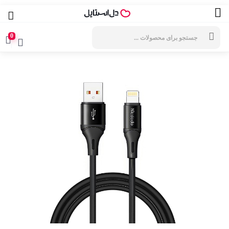
جستجوی
محصولات
0