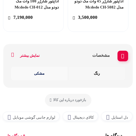
آداپتور شارژر 45 وات مک دودو
آداپتور شارژر 100 وات مک
مدل Mcdodo CH-5082
دودو مدل Mcdodo CH-012
7,190,000
3,500,000
مشخصات
نمایش بیشتر
رنگ
مشکی
بازخورد درباره این کالا
دل استایل
کالای دیجیتال
لوازم جانبی گوشی موبایل
دیدگاه ها
0 دیدگاه ها