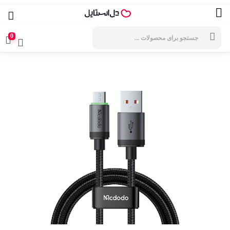
جستجوی
محصولات
0