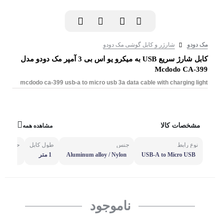
مک دودو
شارژر و کابل گوشی مک دودو
کابل شارژ سریع USB به میکرو یو اس بی 3 آمپر مک دودو مدل
Mcdodo CA-399
mcdodo ca-399 usb-a to micro usb 3a data cable with charging light
مشخصات کالا
مشاهده همه
نوع رابط
جنس
طول کابل
حداکثر ت
USB-A to Micro USB
Aluminum alloy / Nylon
1 متر
3 آمپر
ناموجود