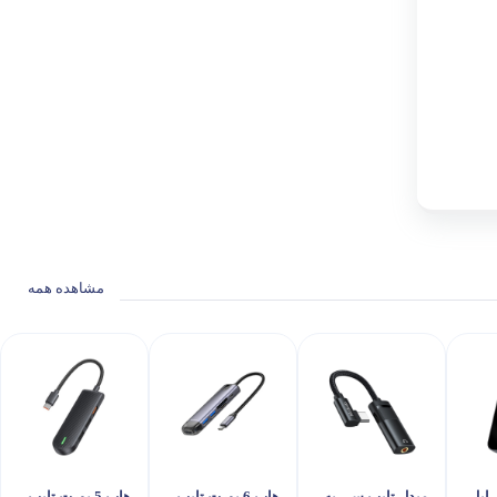
مشاهده همه
 اپل
مبدل تایپ سی به
هاب 6 پورت تایپ
هاب 5 پورت تایپ