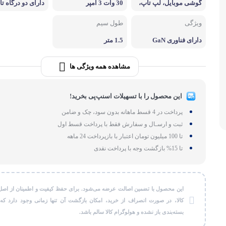
گوشی موبایل، لپ تاپ،
30 وات 3 آمپر
دارای دو درگاه 
لوازم بر
کنسول بازی، دوربین و ...
ی، دو پورت یو ا
سه سوکت برق
ویژگی
طول سیم
طات
گجت و ابزا
دارای فناوری GaN
1.5 متر
مشاهده همه ویژگی ها
این محصول را با تسهیلات اسنپ‌پی بخرید!
پرداخت در 4 قسط ماهانه بدون سود، چک و ضامن
ثبت و ارسـال و سفارش فقط با پرداخت قسط اول
تا 100 میلیون تومان اعتبار با بازپرداخت 24 ماهه
تا 15% بازگشت وجه با پرداخت نقدی
این محصول با تضمین اصالت عرضه می‌شود. برای حفظ کیفیت و اطمینان از اصل
کالا، در صورت انصراف از خرید، امکان بازگشت آن تنها زمانی وجود دارد که
بسته‌بندی باز نشده و هولوگرام کالا سالم باشد.