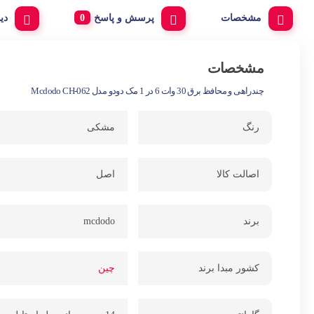
مشخصات
پرسش و پاسخ
دی
مشخصات
چندراهی و محافظ برق 30 وات 6 در 1 مک دودو مدل Mcdodo CH-062
رنگ
مشکی
اصالت کالا
اصل
برند
mcdodo
کشور مبدا برند
چین