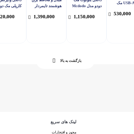
به USB-A مک
دودو مدل Mcdodo
هوشمند تایمردار
کارپلی مک دو
و مدل
OT-158
هادرون مدل P103
مدل odo CA
530,000
Mcdodo OT-
420,000
1,390,000
1,150,000
721
بازگشت به بالا
لینک های سریع
مجوز و افتخارات