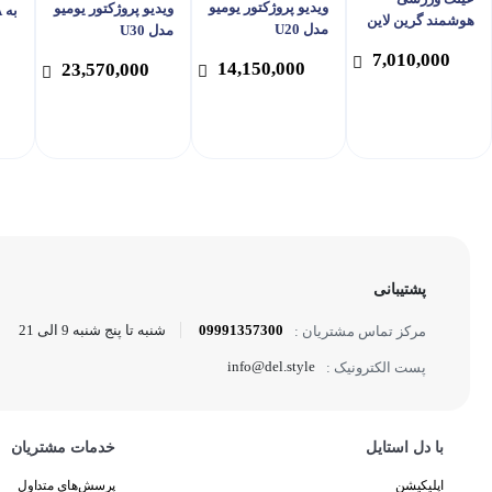
ویدیو پروژکتور یومیو
ویدیو پروژکتور یومیو
هوشمند گرین لاین
مدل U20
مدل U30
دود
مدل GL-SG10
758
7,010,000
14,150,000
23,570,000
پشتیبانی
09991357300
شنبه تا پنج شنبه 9 الی 21
مرکز تماس مشتریان :
info@del.style
پست الکترونیک :
با دل استایل
خدمات مشتریان
اپلیکیشن
پرسش‌های متداول