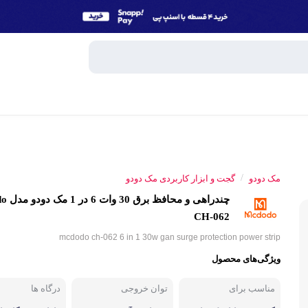
وبایل
اسپیکر
/
مک دودو
گجت و ابزار کاربردی مک دودو
میکروفون
چندراهی و 
ساعت هوش
CH-062
و تبلت
mcdodo ch-062 6 in 1 30w gan surge protection power strip
هندزفری، 
ویژگی‌های محصول
جانبی
پاوربانک
مناسب برای
توان خروجی
درگاه ها