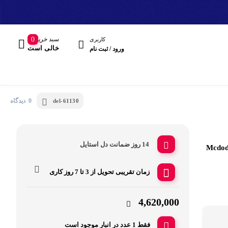
سبد خرید
0
کاربری
خالی است
ورود / ثبت نام
0 دیدگاه
del-61130
14 روز ضمانت دل استایل
محافظ برق 30 وات 6 در 1 مک دودو مدل Mcdodo
مند
زمان تقریبی تحویل از
3 تا 7 روز کاری
هدفون، هدست
4,620,000
فقط 1 عدد در انبار موجود است