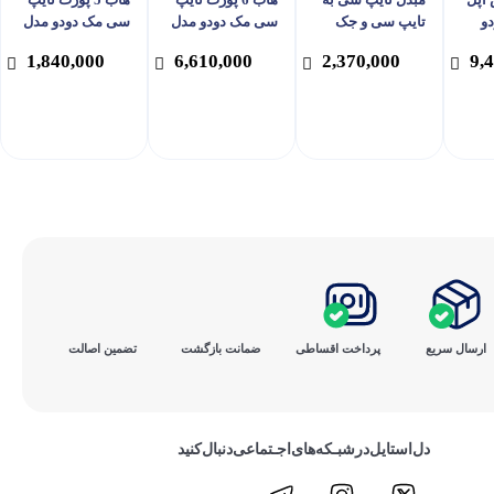
دو
تایپ سی و جک
سی مک دودو مدل
سی مک دودو مدل
Mcd-
3.5mm مک دودو
Mcdodo HU-774
Mcdodo HU-143
1,840,000
6,610,000
2,370,000
9,
مدل Mcdodo CA-
188
ارسال سریع
پرداخت ‌اقساطی
ضمانت بازگشت
تضمین اصالت
دل‌استایل‌در‌‌شبـکه‌های‌اجـتماعی‌دنبال‌کنید