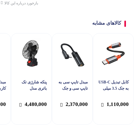
بازخورد درباره این کالا
کالاهای مشابه
کابل تبدیل USB-C
مبدل تایپ سی به
پنکه شارژی تک
مبدل
به جک 3.5 میلی
تایپ سی و جک
باتری مدل
کاره
متری مک دودو
3.5mm مک دودو
LITHIUM
269
مدل Mcdodo CA-
مدل Mcdodo CA-
000
4,480,000
2,370,000
1,110,000
188
756