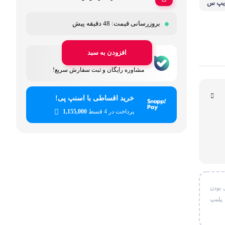
تایپ س
قی شخصی
س بی و
بروزرسانی قیمت:
48 دقیقه پیش
ر کاربردی
افزودن به سبد
پشتیبانی دل‌استایل
مشاوره رایگان و ثبت سفارش سریع!
خرید اقساطی با اسنپ پی!
پرداخت در 4 قسط
1,155,000
 بودن
 پلمپ