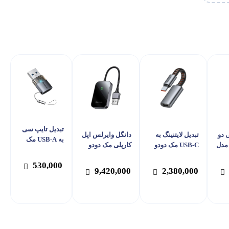
تبدیل تایپ سی
 دو
تبدیل لایتنینگ به
دانگل وایرلس اپل
به USB-A مک
 مدل
USB-C مک دودو
کارپلی مک دودو
دودو مدل
Mc
مدل Mcdodo CA-
مدل Mcdodo CA-
Mcdodo OT-
530,000
721
487
758
9,420,000
2,380,000