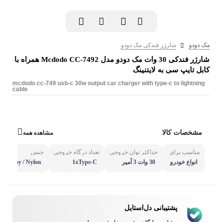
مک دودو
شارژر فندکی مک دودو
شارژر فندکی 30 وات مک دودو مدل Mcdodo CC-7492 همراه با
کابل تایپ سی به لایتنینگ
mcdodo cc-749 usb-c 30w output car charger with type-c to lightning
cable
مشخصات کالا
مشاهده همه
مناسب برای
حداکثر توان خروجی
تعداد درگاه خروجی
جنس
انواع خودرو
30 وات 3 آمپر
1xType-C
um alloy / Nylon
پشتیبانی دل‌استایل