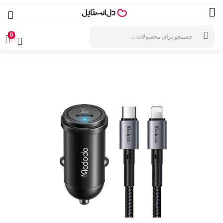
جستجوی
محصولات
0