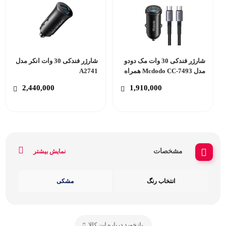
شارژر فندکی 30 وات مک دودو
شارژر فندکی 30 وات انکر مدل
مدل Mcdodo CC-7493 همراه
A2741
با کابل تایپ سی به تایپ سی
2,440,000
1,910,000
مشخصات
نمایش بیشتر
انتخاب رنگ
مشکی
بازخورد درباره این کالا