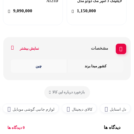
لایتنینگ 3 آمپر مک دودو مدل
A121D
Mcdodo CA-362
9,090,000
1,150,000
مشخصات
نمایش بیشتر
کشور مبدا برند
چین
بازخورد درباره این کالا
دل استایل
کالای دیجیتال
لوازم جانبی گوشی موبایل
دیدگاه ها
0 دیدگاه ها