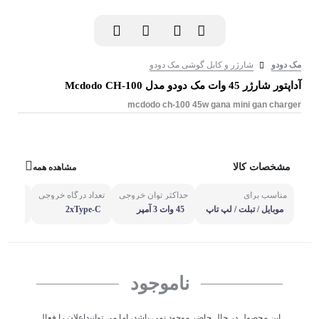
مک دودو
شارژر و کابل گوشی مک دودو
آداپتور شارژر 45 وات مک دودو مدل Mcdodo CH-100
mcdodo ch-100 45w gana mini gan charger
مشخصات کالا
مشاهده همه
مناسب برای
حداکثر توان خروجی
تعداد درگاه خروجی
جنس
موبایل / تبلت / لپ تاپ
45 وات 3 آمپر
2xType-C
oof PC
ناموجود
این محصول در حال حاضر موجود نمی باشد، اما می توانیداعلان را فعال