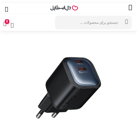
جستجوی
محصولات
0