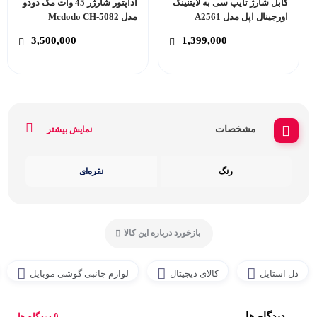
کابل شارژ تایپ سی به لایتنینگ
آداپتور شارژر 45 وات مک دودو
اورجینال اپل مدل A2561
مدل Mcdodo CH-5082
3,500,000
1,399,000
مشخصات
نمایش بیشتر
رنگ
نقره‌ای
بازخورد درباره این کالا
دل استایل
کالای دیجیتال
لوازم جانبی گوشی موبایل
دیدگاه ها
0 دیدگاه ها