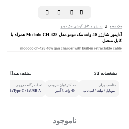
مک دودو
شارژر و کابل گوشی مک دودو
آداپتور شارژر 40 وات مک دودو مدل Mcdodo CH-428 همراه با
کابل متصل
mcdodo ch-428 40w gan charger with built-in retractable cable
مشخصات کالا
مشاهده همه
مناسب برای
حداکثر توان خروجی
تعداد درگاه خروجی
جن
موبایل / تبلت / لپ تاپ
40 وات 3 آمپر
1xType-C / 1xUSB-A
C
ناموجود