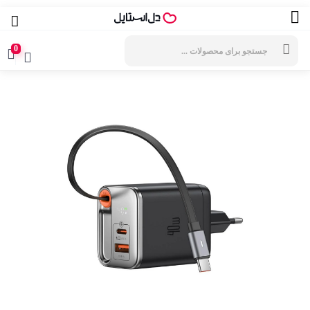
جستجوی
محصولات
0