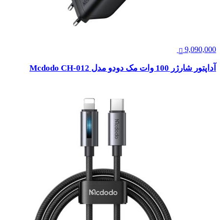
9,090,000
آداپتور شارژر 100 وات مک دودو مدل Mcdodo CH-012