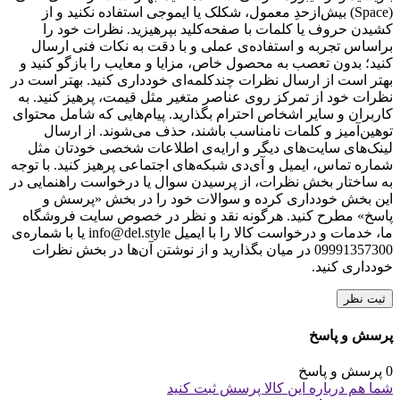
(Space) بیش‌از‌حدِ معمول، شکلک یا ایموجی استفاده نکنید و از
کشیدن حروف یا کلمات با صفحه‌کلید بپرهیزید. نظرات خود را
براساس تجربه و استفاده‌ی عملی و با دقت به نکات فنی ارسال
کنید؛ بدون تعصب به محصول خاص، مزایا و معایب را بازگو کنید و
بهتر است از ارسال نظرات چندکلمه‌‌ای خودداری کنید. بهتر است در
نظرات خود از تمرکز روی عناصر متغیر مثل قیمت، پرهیز کنید. به
کاربران و سایر اشخاص احترام بگذارید. پیام‌هایی که شامل محتوای
توهین‌آمیز و کلمات نامناسب باشند، حذف می‌شوند. از ارسال
لینک‌های سایت‌های دیگر و ارایه‌ی اطلاعات شخصی خودتان مثل
شماره تماس، ایمیل و آی‌دی شبکه‌های اجتماعی پرهیز کنید. با توجه
به ساختار بخش نظرات، از پرسیدن سوال یا درخواست راهنمایی در
این بخش خودداری کرده و سوالات خود را در بخش «پرسش و
پاسخ» مطرح کنید. هرگونه نقد و نظر در خصوص سایت فروشگاه
ما، خدمات و درخواست کالا را با ایمیل info@del.style یا با شماره‌ی
09991357300 در میان بگذارید و از نوشتن آن‌ها در بخش نظرات
خودداری کنید.
ثبت نظر
پرسش و پاسخ
0 پرسش و پاسخ
شما هم درباره این کالا پرسش ثبت کنید