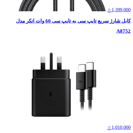
1,399,000
کابل شارژ سریع تایپ سی به تایپ سی 60 وات انکر مدل
A8752
1,010,000