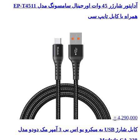
آداپتور شارژر 45 وات اورجینال سامسونگ مدل EP-T4511
همراه با کابل تایپ سی
4,290,000
کابل شارژ USB به میکرو یو اس بی 3 آمپر مک دودو مدل