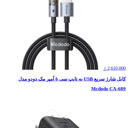
2,610,000
کابل شارژ سریع USB به تایپ سی 6 آمپر مک دودو مدل
Mcdodo CA-689