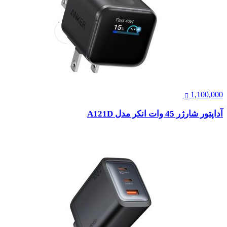
1,100,000
آداپتور شارژر 45 وات انکر مدل A121D