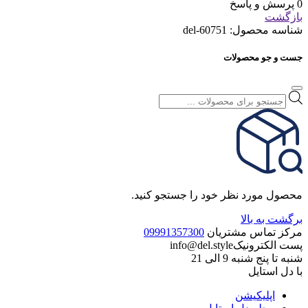
0 پرسش و پاسخ
بازگشت
شناسه محصول:
del-60751
جست و جو محصولات
جستجوی
محصولات
محصول مورد نظر خود را جستجو کنید.
برگشت به بالا
مرکز تماس مشتریان
09991357300
پست الکترونیک
info@del.style
شنبه تا پنج شنبه 9 الی 21
با دل استایل
اپلیکیشن