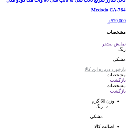
کابل شارژ سریع تایپ سی به تایپ سی 60 وات مک دودو مدل
Mcdodo CA-764
570,000
مشخصات
نمایش بیشتر
رنگ
مشکی
بازخورد درباره این کالا
مشخصات
بازگشت
مشخصات
بازگشت
وزن
60 گرم
رنگ
مشکی
اصالت کالا