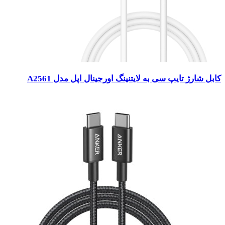
کابل شارژ تایپ سی به لایتنینگ اورجینال اپل مدل A2561