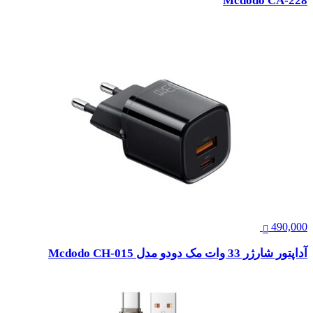
Mcdodo CA-228
490,000
آداپتور شارژر 33 وات مک دودو مدل Mcdodo CH-015