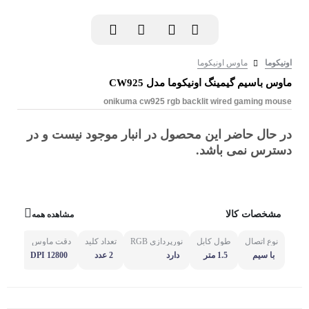
اونیکوما
ماوس اونیکوما
ماوس باسیم گیمینگ اونیکوما مدل CW925
onikuma cw925 rgb backlit wired gaming mouse
در حال حاضر این محصول در انبار موجود نیست و در
دسترس نمی باشد.
مشخصات کالا
مشاهده همه
نوع اتصال
طول کابل
نورپردازی RGB
تعداد کلید
دقت ماوس
مشاه
با سیم
1.5 متر
دارد
2 عدد
12800 DPI