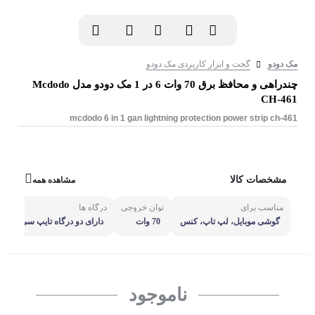
مک دودو
گجت و ابزار کاربردی مک دودو
چندراهی و محافظ برق 70 وات 6 در 1 مک دودو مدل Mcdodo
CH-461
mcdodo 6 in 1 gan lightning protection power strip ch-461
مشخصات کالا
مشاهده همه
مناسب برای
توان خروجی
درگاه ها
گوشی موبایل، لپ تاپ، کنس
70 وات
دارای دو درگاه تایپ سی، دو
ول بازی، دوربین و ...
پورت یو اس بی و دو سوکت
برق
ناموجود