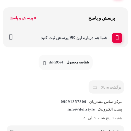
پرسش و پاسخ
0 پرسش و پاسخ
شما هم درباره این کالا پرسش ثبت کنید
شناسه محصول:
del-59574
برگشت به بالا
مرکز تماس مشتریان
09991357300
پست الکترونیک
info@del.style
شنبه تا پنج شنبه 9 الی 21