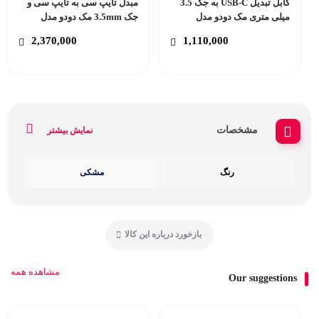
کابل تبدیل USB-C به جک 3.5
مبدل تایپ سی به تایپ سی و
میلی متری مک دودو مدل
جک 3.5mm مک دودو مدل
Mcdodo CA-188
Mcdodo CA-756
2,370,000
1,110,000
مشخصات
نمایش بیشتر
رنگ
مشکی
بازخورد درباره این کالا
مشاهده همه
Our suggestions