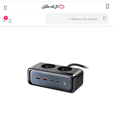
جستجوی
محصولات
0