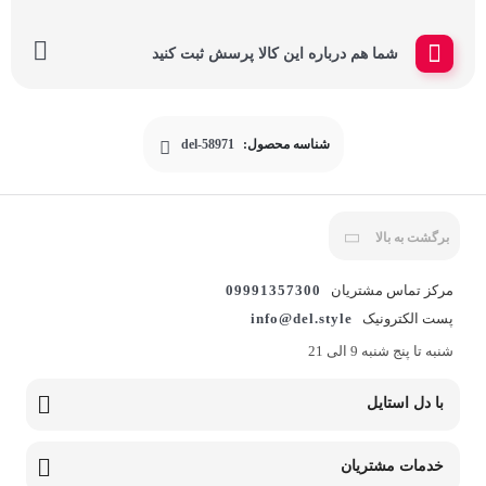
شما هم درباره این کالا پرسش ثبت کنید
شناسه محصول:
del-58971
برگشت به بالا
مرکز تماس مشتریان
09991357300
پست الکترونیک
info@del.style
شنبه تا پنج شنبه 9 الی 21
با دل استایل
خدمات مشتریان