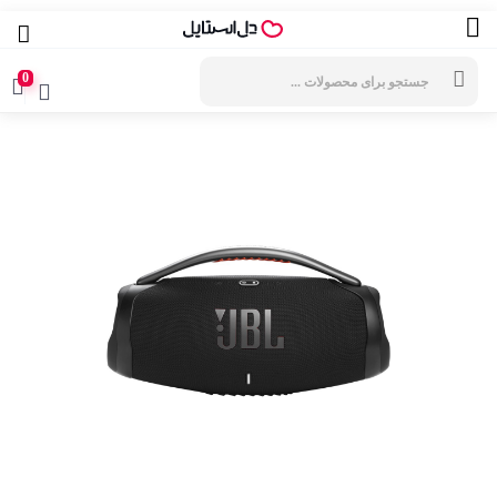
جستجوی
محصولات
0