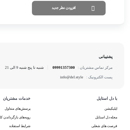
افزودن نظر جدید
پشتیبانی
09991357300
شنبه تا پنج شنبه 9 الی 21
مرکز تماس مشتریان :
info@del.style
پست الکترونیک :
با دل استایل
خدمات مشتریان
اپلیکیشن
پرسش‌های متداول
مجله دل استایل
رویه‌های بازگرداندن کال
فرصت های شغلی
شرایط استفاده