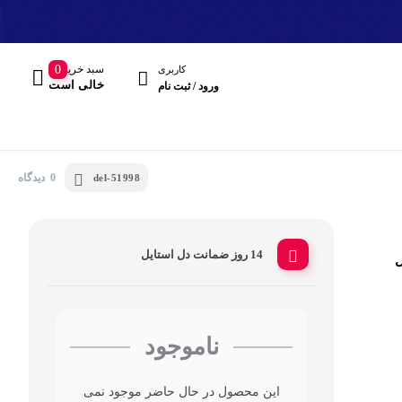
سبد خرید
0
کاربری
خالی است
ورود / ثبت نام
0 دیدگاه
del-51998
14 روز ضمانت دل استایل
ل
مند
هدفون، هدست
ناموجود
این محصول در حال حاضر موجود نمی