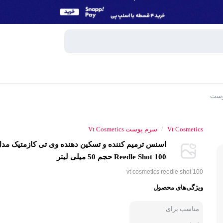
وست
وبایل
اسپیکر
/
Vt Cosmetics
سرم پوست Vt Cosmetics
میکروفون
اسنس ترمیم کننده و تسکین دهنده وی تی کازمتیک مد
ساعت هوش
Reedle Shot 100 حجم 50 میلی لیتر
و تبلت
vt cosmetics reedle shot 100
هندزفری، 
ویژگی‌های محصول
جانبی
پاوربانک
مناسب برای