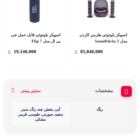
اسپیکر بلوتوثی هارمن کاردن
اسپیکر بلوتوثی قابل حمل جی
مدل SoundSticks 5
بی ال مدل Flip 7
19,140,000
85,840,000
مشخصات
نمایش بیشتر
رنگ
آبی, بنفش, چند رنگ, سبز,
سفید, صورتی, طوسی, قرمز,
مشکی