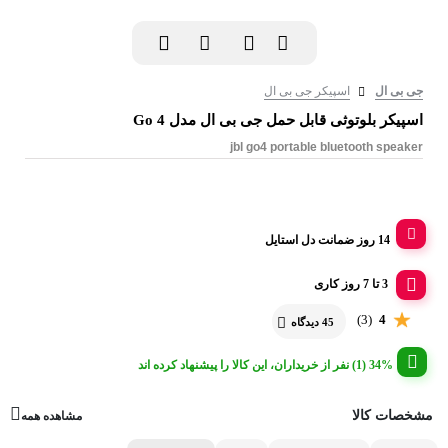
جی بی ال
اسپیکر جی بی ال
اسپیکر بلوتوثی قابل حمل جی بی ال مدل Go 4
jbl go4 portable bluetooth speaker
14 روز ضمانت دل استایل
3 تا 7 روز کاری
(3)
4
45 دیدگاه
34% (1) نفر از خریداران، این کالا را پیشنهاد کرده اند
مشخصات کالا
مشاهده همه