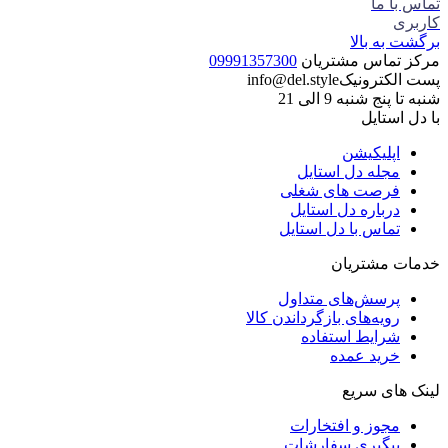
محصول مورد نظر خود را جستجو کنید.
خانه
دسته بندی
0
تماس با ما
کاربری
برگشت به بالا
مرکز تماس مشتریان
09991357300
پست الکترونیک
info@del.style
شنبه تا پنج شنبه 9 الی 21
با دل استایل
اپلیکیشن
مجله دل استایل
فرصت های شغلی
درباره دل استایل
تماس با دل استایل
خدمات مشتریان