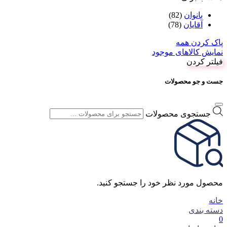
Alhambra
(6)
Cosmo
(1)
fragrance world
(94)
freeman
(4)
lattafa
(20)
rasasi
(8)
seris splendor
(1)
مناسب برای
بانوان
(82)
آقایان
(78)
پاک کردن همه
نمایش کالاهای موجود
فیلتر کردن
جست و جو محصولات
جستجوی محصولات