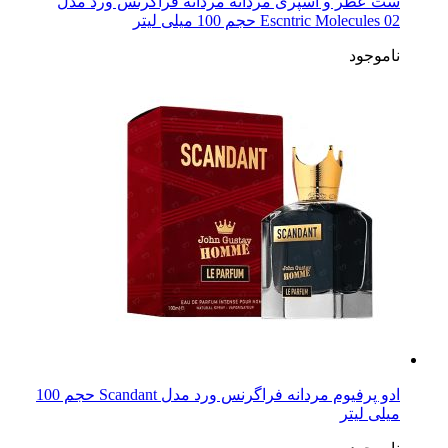
ست عطر و اسپری مردانه مردانه فراگرنس ورد مدل
Escntric Molecules 02 حجم 100 میلی لیتر
ناموجود
ادو پرفیوم مردانه فراگرنس ورد مدل Scandant حجم 100
میلی لیتر