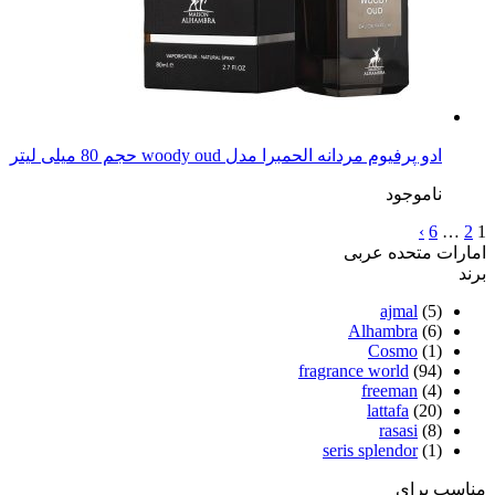
ادو پرفیوم مردانه الحمبرا مدل woody oud حجم 80 میلی لیتر
ناموجود
›
6
…
2
1
امارات متحده عربی
برند
ajmal
(5)