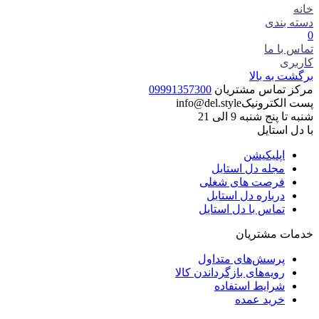
خانه
دسته بندی
0
تماس با ما
کاربری
برگشت به بالا
مرکز تماس مشتریان
09991357300
پست الکترونیک
info@del.style
شنبه تا پنج شنبه 9 الی 21
با دل استایل
اپلیکیشن
مجله دل استایل
فرصت های شغلی
درباره دل استایل
تماس با دل استایل
خدمات مشتریان
پرسش‌های متداول
رویه‌های بازگرداندن کالا
شرایط استفاده
خرید عمده